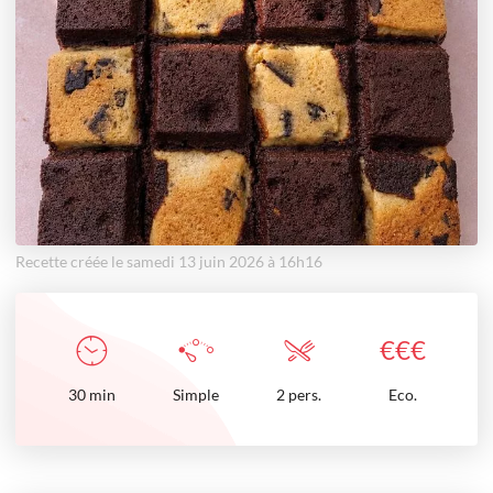
Recette créée le samedi 13 juin 2026 à 16h16
€
€
€
30
min
Simple
2 pers.
Eco.