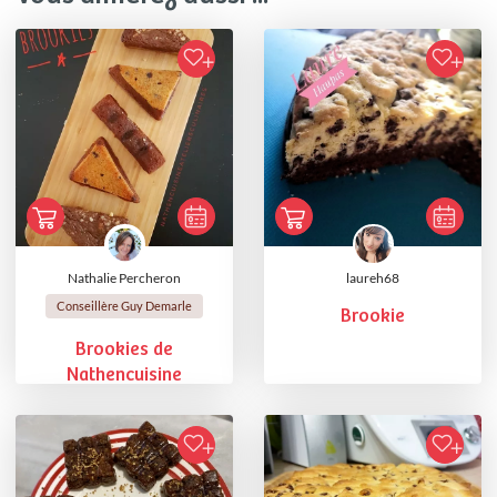
Nathalie Percheron
laureh68
Conseillère Guy Demarle
Brookie
Brookies de
Nathencuisine