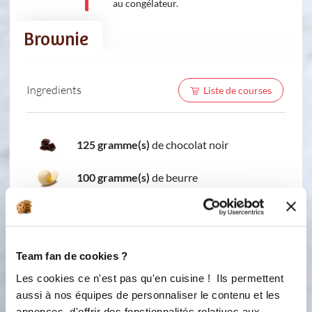
au congélateur.
Brownie
Ingredients
Liste de courses
125 gramme(s)
de chocolat noir
100 gramme(s)
de beurre
2
oeuf(s)
80 gramme(s)
de sucre
Team fan de cookies ?
80 gramme(s)
de farine
Les cookies ce n'est pas qu'en cuisine ! Ils permettent
aussi à nos équipes de personnaliser le contenu et les
annonces, d'offrir des fonctionnalités relatives aux