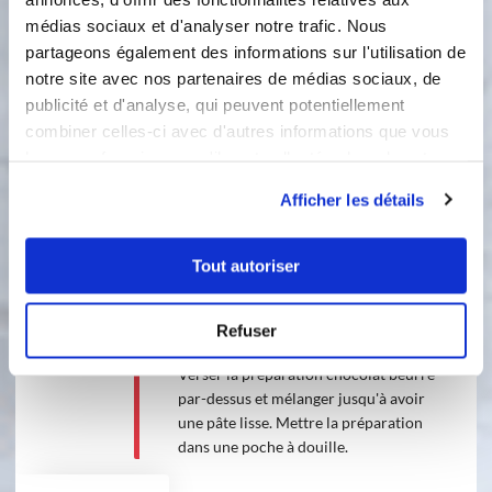
médias sociaux et d'analyser notre trafic. Nous
partageons également des informations sur l'utilisation de
notre site avec nos partenaires de médias sociaux, de
publicité et d'analyse, qui peuvent potentiellement
combiner celles-ci avec d'autres informations que vous
leur avez fournies ou qu'ils ont collectées lors de votre
utilisation de leurs services.
1 étape
Afficher les détails
1
Tout autoriser
Faire fondre au bain-marie le
chocolat avec le beurre. Dans un
saladier fouetter les oeufs avec le
Refuser
sucre. Ajouter la farine puis mélanger.
Verser la préparation chocolat beurre
par-dessus et mélanger jusqu'à avoir
une pâte lisse. Mettre la préparation
dans une poche à douille.