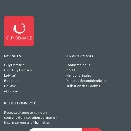
NOS SITES
SERVICE CONSO
Guy Demarle
Contactez-nous
Club Guy Demarle
C.G.U
Le Mag'
Mentions légales
Boutique
Politique de confidentialité
Be Save
Utilisation des Cookies
i-Cook'in
RESTEZ CONNECTÉ
Recevez chaque semaine un
concentré d'inspiration cuilinaire !
Inscrivez-vous à la Miamletter.