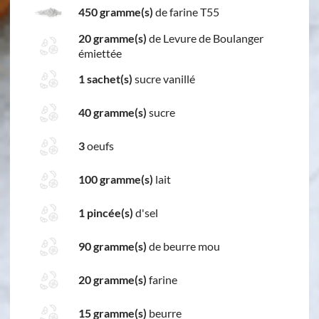
450 gramme(s)
de farine T55
20 gramme(s)
de Levure de Boulanger
émiettée
1 sachet(s)
sucre vanillé
40 gramme(s)
sucre
3
oeufs
100 gramme(s)
lait
1 pincée(s)
d'sel
90 gramme(s)
de beurre mou
20 gramme(s)
farine
15 gramme(s)
beurre