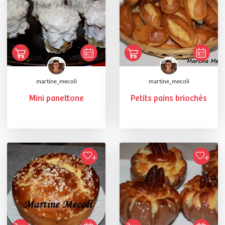
martine_mecoli
martine_mecoli
Mini panettone
Petits pains briochés