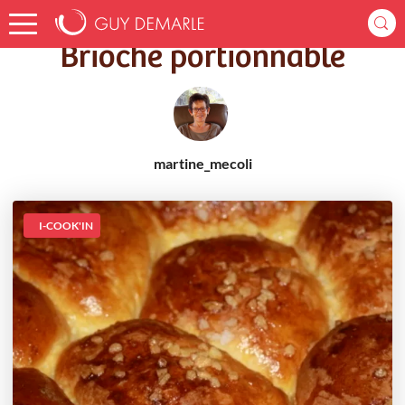
Accueil
Recettes
Brioche portionnable
Brioche portionnable
martine_mecoli
I-COOK'IN