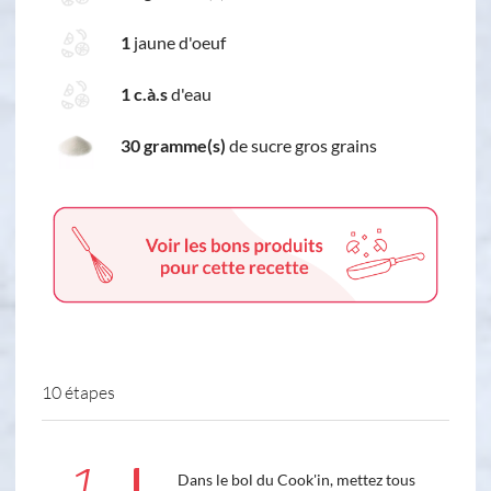
1
jaune d'oeuf
1 c.à.s
d'eau
30 gramme(s)
de sucre gros grains
10 étapes
1
Dans le bol du Cook'in, mettez tous