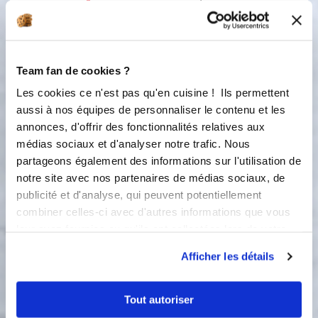
sur les parois avec le reste de pâte.
Ajoutez 20 g de farine et pétrissez à
nouveau 15 secondes. Cet ajout de
farine va permettre de mieux décoller
Team fan de cookies ?
la pâte des parois.
Les cookies ce n'est pas qu'en cuisine ! Ils permettent
Petrissage :
15
s
aussi à nos équipes de personnaliser le contenu et les
annonces, d'offrir des fonctionnalités relatives aux
5
médias sociaux et d'analyser notre trafic. Nous
Sortez le pâton, divisez-le en 10
partageons également des informations sur l'utilisation de
morceaux d'environ 90 g chacun.
notre site avec nos partenaires de médias sociaux, de
Formez des boules et mettez-les dans
publicité et d'analyse, qui peuvent potentiellement
le moule à tarte cannelé posé au
combiner celles-ci avec d'autres informations que vous
préalable sur une plaque perforée en
les espaçant un peu afin de permettre
leur avez fournies ou qu'ils ont collectées lors de votre
à la brioche de se développer.
utilisation de leurs services.
Afficher les détails
6
Mettez 15 g de beurre dans le bol.
Faites-le fondre 2 mn, 50 °C, vitesse
Tout autoriser
3.