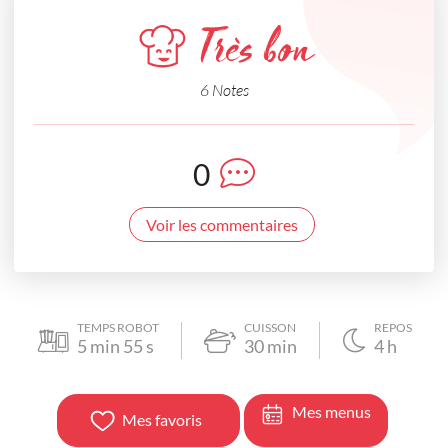
Très bon
6 Notes
0
Voir les commentaires
TEMPS ROBOT
CUISSON
REPOS
5
min
55
s
30
min
4
h
Mes menus
Mes favoris