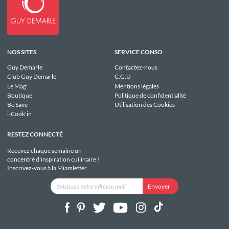
NOS SITES
SERVICE CONSO
Guy Demarle
Contactez-nous
Club Guy Demarle
C.G.U
Le Mag'
Mentions légales
Boutique
Politique de confidentialité
Be Save
Utilisation des Cookies
i-Cook'in
RESTEZ CONNECTÉ
Recevez chaque semaine un
concentré d'inspiration cuilinaire !
Inscrivez-vous à la Miamletter.