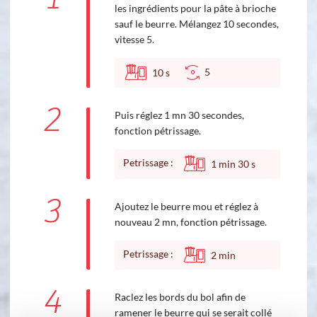
les ingrédients pour la pâte à brioche
sauf le beurre. Mélangez 10 secondes,
vitesse 5.
5
10
s
2
Puis réglez 1 mn 30 secondes,
fonction pétrissage.
Petrissage :
1
min
30
s
3
Ajoutez le beurre mou et réglez à
nouveau 2 mn, fonction pétrissage.
Petrissage :
2
min
4
Raclez les bords du bol afin de
ramener le beurre qui se serait collé