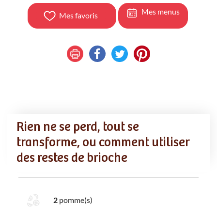
Mes menus
Mes favoris
Rien ne se perd, tout se
transforme, ou comment utiliser
des restes de brioche
Ingredients
Liste de courses
2
pomme(s)