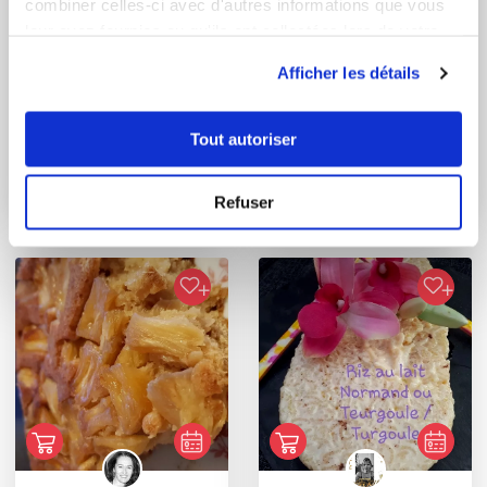
combiner celles-ci avec d'autres informations que vous
leur avez fournies ou qu'ils ont collectées lors de votre
utilisation de leurs services.
Afficher les détails
Marjorie Betsch
Annick Wadel
Tout autoriser
Conseillère Guy Demarle
Conseillère Guy Demarle
Pain perdu, pain doré,
Petits rectangles
Refuser
ou croûtes dor...
gourmands