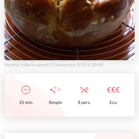
Recette créée le samedi 21 novembre 2015 à 10h50
€
€
€
25
min
Simple
8 pers.
Eco.