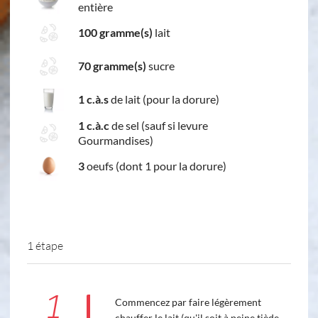
entière
100 gramme(s)
lait
70 gramme(s)
sucre
1 c.à.s
de lait (pour la dorure)
1 c.à.c
de sel (sauf si levure
Gourmandises)
3
oeufs (dont 1 pour la dorure)
1 étape
1
Commencez par faire légèrement
chauffer le lait (qu'il soit à peine tiède