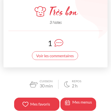
Très bon
3 Notes
1
Voir les commentaires
CUISSON
REPOS
30
min
2
h
Mes menus
Mes favoris