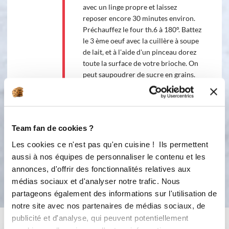
avec un linge propre et laissez
reposer encore 30 minutes environ.
Préchauffez le four th.6 à 180°. Battez
le 3 ème oeuf avec la cuillère à soupe
de lait, et à l'aide d'un pinceau dorez
toute la surface de votre brioche. On
peut saupoudrer de sucre en grains.
Enfournez votre brioche pour 30
minutes environ. Une fois votre
brioche cuite, sortez-la du four et
laissez légèrement refroidir avant de
Team fan de cookies ?
la démouler.
Les cookies ce n'est pas qu'en cuisine ! Ils permettent
aussi à nos équipes de personnaliser le contenu et les
Bon appétit !
annonces, d'offrir des fonctionnalités relatives aux
médias sociaux et d'analyser notre trafic. Nous
partageons également des informations sur l'utilisation de
notre site avec nos partenaires de médias sociaux, de
publicité et d'analyse, qui peuvent potentiellement
Vous aimerez aussi ...