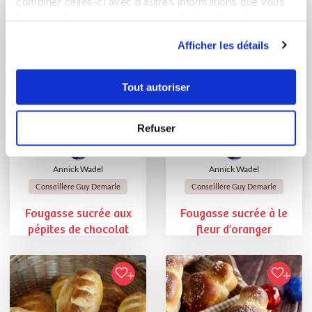
combiner celles-ci avec d'autres informations que vous
leur avez fournies ou qu'ils ont collectées lors de votre
utilisation de leurs services.
Afficher les détails
Tout autoriser
Refuser
Annick Wadel
Annick Wadel
Conseillère Guy Demarle
Conseillère Guy Demarle
Fougasse sucrée aux
Fougasse sucrée à le
pépites de chocolat
fleur d'oranger