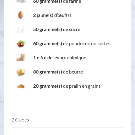
60 gramme(s)
de farine
2
jaune(s) d’œuf(s)
50 gramme(s)
de sucre
60 gramme(s)
de poudre de noisettes
1 c.à.c
de levure chimique
80 gramme(s)
de beurre
20 gramme(s)
de pralin en grains
2 étapes