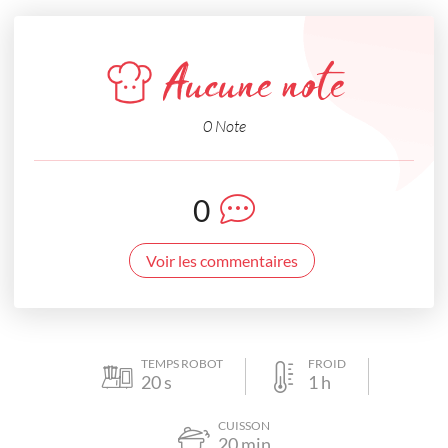
Aucune note
0 Note
0
Voir les commentaires
TEMPS ROBOT
FROID
20
s
1
h
CUISSON
20
min