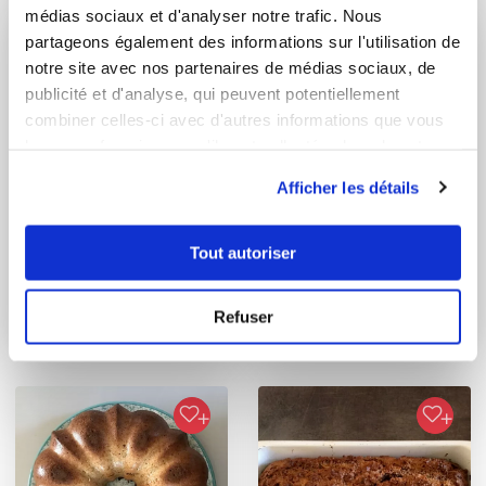
médias sociaux et d'analyser notre trafic. Nous
partageons également des informations sur l'utilisation de
notre site avec nos partenaires de médias sociaux, de
publicité et d'analyse, qui peuvent potentiellement
combiner celles-ci avec d'autres informations que vous
leur avez fournies ou qu'ils ont collectées lors de votre
utilisation de leurs services.
Afficher les détails
Tout autoriser
michael
martine_mecoli
Schwowebredele
Bûche au fruit de la
(petit gâteau de Noël
passion, praliné...
Refuser
...