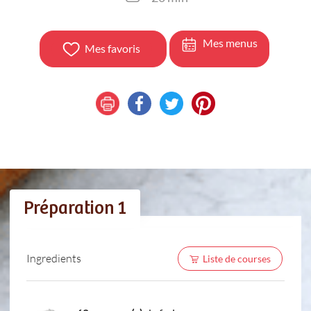
Mes menus
Mes favoris
Préparation 1
Ingredients
Liste de courses