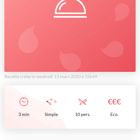
Recette créée le vendredi 13 mars 2020 à 15h49
€
€
€
3
min
Simple
10 pers.
Eco.