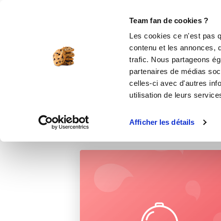
Le Club
i-Cook'in
Be Save
Boutique
Accueil
Recettes
BAVAROIS A LA F
Team fan de cookies ?
Les cookies ce n'est pas q
contenu et les annonces, d'
trafic. Nous partageons éga
partenaires de médias soci
celles-ci avec d'autres inf
utilisation de leurs service
Afficher les détails