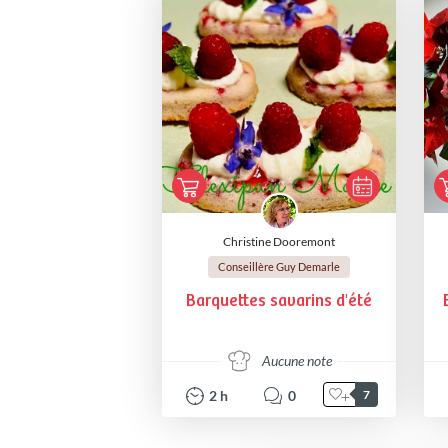
Christine Dooremont
Conseillère Guy Demarle
Barquettes savarins d'été
Aucune note
2
h
0
7