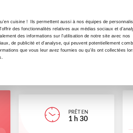
Canofea
Borealia
RAMBOISE
LE MAG
LA BOUTIQUE
RECETTES
u'en cuisine ! Ils permettent aussi à nos équipes de personnalis
BAVAROIS A LA FRAMBOISE
offrir des fonctionnalités relatives aux médias sociaux et d'anal
lement des informations sur l'utilisation de notre site avec nos
desserts
Repas de fête
Pour recevoir
aux, de publicité et d'analyse, qui peuvent potentiellement comb
ormations que vous leur avez fournies ou qu'ils ont collectées lor
s.
claireb_c75a
PRÊT EN
1
h
30