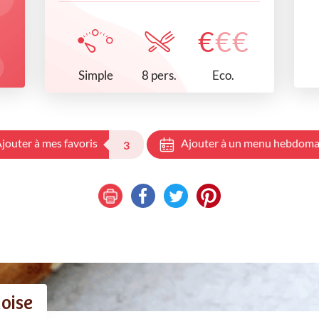
€
€
€
Simple
Eco.
8 pers.
jouter à mes favoris
Ajouter à un menu hebdoma
3
oise