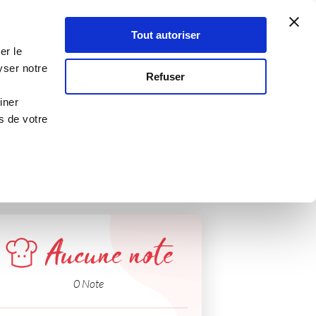
Atelier Culinaire
Le métier
Guy Demarle
Tout autoriser
Se connecter
S'inscrire
er le
yser notre
Refuser
iner
s de votre
Aucune note
0 Note