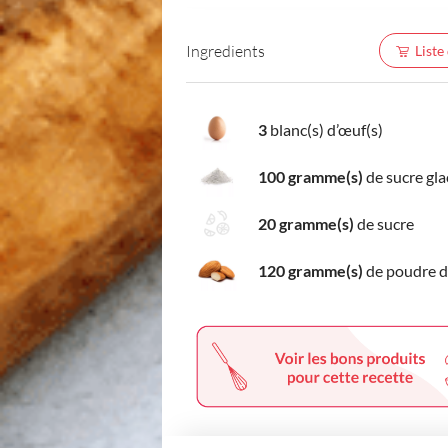
Ingredients
Liste
3
blanc(s) d’œuf(s)
100 gramme(s)
de sucre gla
20 gramme(s)
de sucre
120 gramme(s)
de poudre 