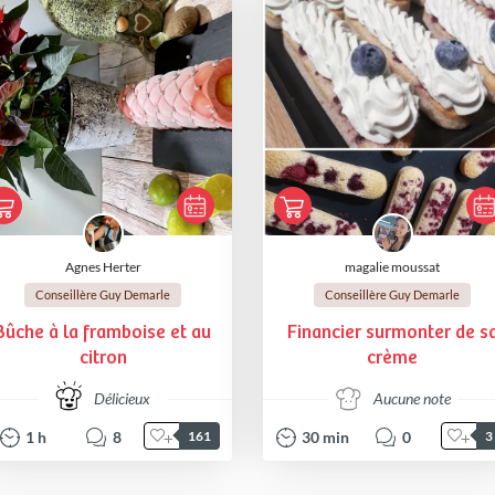
Agnes Herter
magalie moussat
Conseillère Guy Demarle
Conseillère Guy Demarle
Bûche à la framboise et au
Financier surmonter de s
citron
crème
Délicieux
Aucune note
1
h
8
30
min
0
161
3