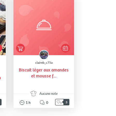
claireb_c75a
Biscuit léger aux amandes
et mousse f...
a
Aucune note
1
h
0
3