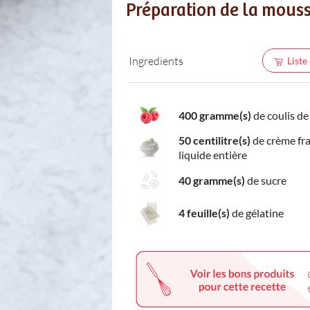
Préparation de la mous
Ingredients
Liste
400 gramme(s)
de coulis de
50 centilitre(s)
de crème fr
liquide entière
40 gramme(s)
de sucre
4 feuille(s)
de gélatine