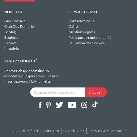
NOS SITES
SERVICE CONSO
Guy Demarle
Contactez-nous
Club Guy Demarle
C.G.U
Le Mag'
Mentions légales
Boutique
Politique de confidentialité
Be Save
Utilisation des Cookies
i-Cook'in
RESTEZ CONNECTÉ
Recevez chaque semaine un
concentré d'inspiration cuilinaire !
Inscrivez-vous à la Miamletter.
S'INSCRIRE / SE CONNECTER
COPYRIGHT
2026 © GUY DEMARLE