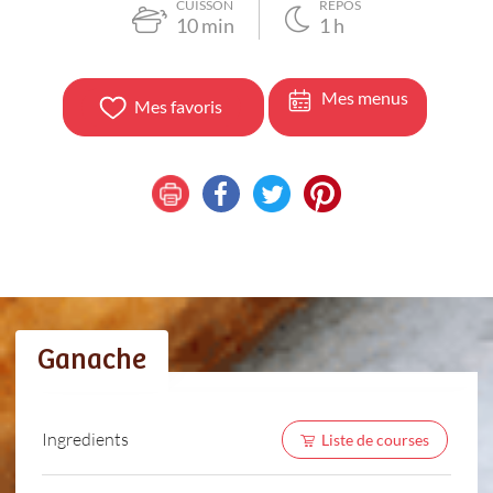
CUISSON
REPOS
10
min
1
h
Mes menus
Mes favoris
Ganache
Ingredients
Liste de courses