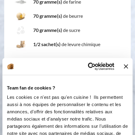
70 gramme(s)
de farine
70 gramme(s)
de beurre
70 gramme(s)
de sucre
1/2 sachet(s)
de levure chimique
1 étape
Team fan de cookies ?
Les cookies ce n'est pas qu'en cuisine ! Ils permettent
1
Pour les moelleux au chocolat,
aussi à nos équipes de personnaliser le contenu et les
préchauffer le four à 180ºC. Faire
annonces, d'offrir des fonctionnalités relatives aux
fondre le beurre et le chocolat au
médias sociaux et d'analyser notre trafic. Nous
micro-ondes. Ajouter les oeufs, la
partageons également des informations sur l'utilisation de
farine, la levure et le sucre et
notre site avec nos partenaires de médias sociaux, de