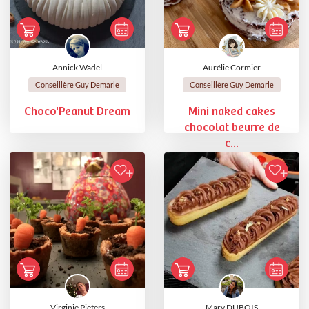
Annick Wadel
Aurélie Cormier
Conseillère Guy Demarle
Conseillère Guy Demarle
Choco'Peanut Dream
Mini naked cakes
chocolat beurre de
c...
Virginie Pieters
Mary DUBOIS