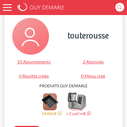
Accueil
touterousse
touterousse
10 Abonnements
2 Abonnés
0 Recette créée
0 Menu créé
PRODUITS GUY DEMARLE
OHRA®
i-Cook’in®