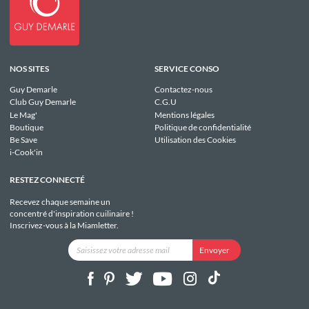
NOS SITES
SERVICE CONSO
Guy Demarle
Contactez-nous
Club Guy Demarle
C.G.U
Le Mag'
Mentions légales
Boutique
Politique de confidentialité
Be Save
Utilisation des Cookies
i-Cook'in
RESTEZ CONNECTÉ
Recevez chaque semaine un
concentré d'inspiration cuilinaire !
Inscrivez-vous à la Miamletter.