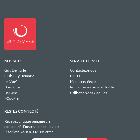
NOS SITES
SERVICE CONSO
Guy Demarle
Contactez-nous
Club Guy Demarle
C.G.U
Le Mag'
Mentions légales
Boutique
Politique de confidentialité
Be Save
Utilisation des Cookies
i-Cook'in
RESTEZ CONNECTÉ
Recevez chaque semaine un
concentré d'inspiration cuilinaire !
Inscrivez-vous à la Miamletter.