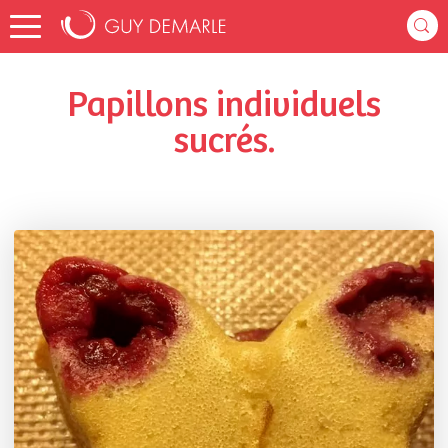
Accueil
sylvie02
Listes de favoris
Papillons individuels sucrés.
Papillons individuels
sucrés.