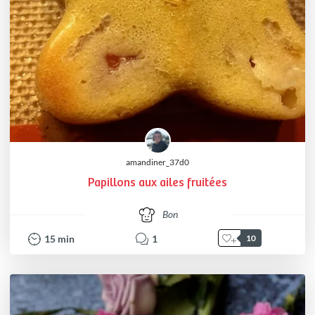
amandiner_37d0
Papillons aux ailes fruitées
Bon
15
min
1
10