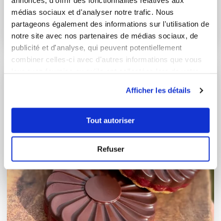
annonces, d'offrir des fonctionnalités relatives aux
Entremets à la mousse framboise dans ...
médias sociaux et d'analyser notre trafic. Nous
Délicieux
partageons également des informations sur l'utilisation de
notre site avec nos partenaires de médias sociaux, de
3
h
1
22
publicité et d'analyse, qui peuvent potentiellement
combiner celles-ci avec d'autres informations que vous
leur avez fournies ou qu'ils ont collectées lors de votre
I-COOK'IN
utilisation de leurs services.
Afficher les détails
Tout autoriser
Refuser