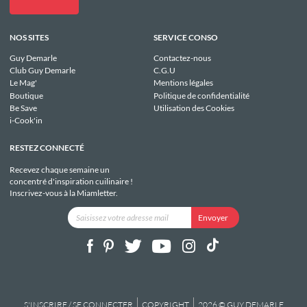
NOS SITES
SERVICE CONSO
Guy Demarle
Contactez-nous
Club Guy Demarle
C.G.U
Le Mag'
Mentions légales
Boutique
Politique de confidentialité
Be Save
Utilisation des Cookies
i-Cook'in
RESTEZ CONNECTÉ
Recevez chaque semaine un
concentré d'inspiration cuilinaire !
Inscrivez-vous à la Miamletter.
S'INSCRIRE / SE CONNECTER
COPYRIGHT
2026 © GUY DEMARLE