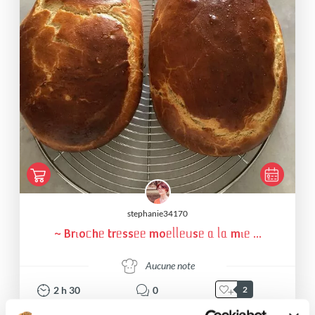
stephanie34170
~ Brιoᥴhᥱ trᥱssᥱᥱ moᥱᥣᥣᥱᥙsᥱ ᥲ ᥣᥲ mιᥱ ...
Aucune note
2
h
30
0
2