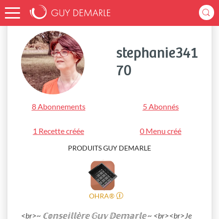
Accueil
stephanie34170
stephanie341
70
8 Abonnements
5 Abonnés
1 Recette créée
0 Menu créé
PRODUITS GUY DEMARLE
OHRA®
<br>~ ℂ𝕠𝕟𝕤𝕖𝕚𝕝𝕝𝕖̀𝕣𝕖 𝔾𝕦𝕪 𝔻𝕖𝕞𝕒𝕣𝕝𝕖 ~ <br><br>Je 