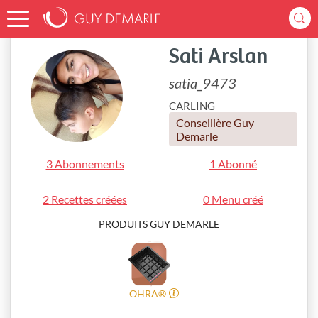
Accueil
satia_9473
Sati Arslan
satia_9473
CARLING
Conseillère Guy
Demarle
3 Abonnements
1 Abonné
2 Recettes créées
0 Menu créé
PRODUITS GUY DEMARLE
OHRA®