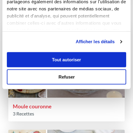
partageons également des informations sur l'utilisation de
notre site avec nos partenaires de médias sociaux, de
Les favoris de satia_9473
(7)
publicité et d'analyse, qui peuvent potentiellement
combiner celles-ci avec d'autres informations que vous
leur avez fournies ou qu'ils ont collectées lors de votre
utilisation de leurs services.
Afficher les détails
Tout autoriser
Refuser
Moule couronne
3 Recettes