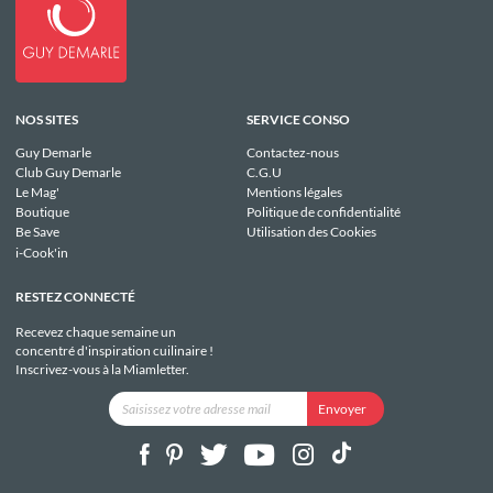
NOS SITES
SERVICE CONSO
Guy Demarle
Contactez-nous
Club Guy Demarle
C.G.U
Le Mag'
Mentions légales
Boutique
Politique de confidentialité
Be Save
Utilisation des Cookies
i-Cook'in
RESTEZ CONNECTÉ
Recevez chaque semaine un
concentré d'inspiration cuilinaire !
Inscrivez-vous à la Miamletter.