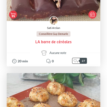
Sati Arslan
Conseillère Guy Demarle
LA barre de céréales
Aucune note
20
min
0
27