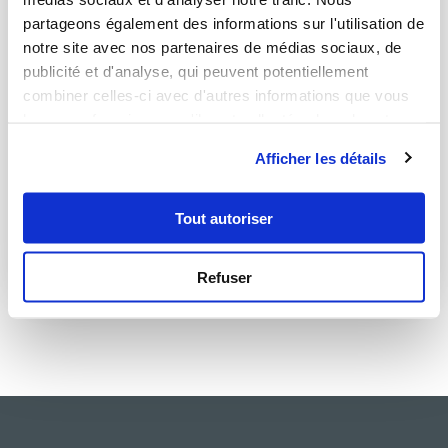
partageons également des informations sur l'utilisation de
notre site avec nos partenaires de médias sociaux, de
publicité et d'analyse, qui peuvent potentiellement
combiner celles-ci avec d'autres informations que vous
leur avez fournies ou qu'ils ont collectées lors de votre
utilisation de leurs services.
ryanledger
Afficher les détails
Fixing the Common QuickBooks "Somethi...
Tout autoriser
Aucune note
1
h
30
0
0
Refuser