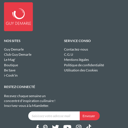
NOS SITES
SERVICE CONSO
Guy Demarle
Contactez-nous
Club Guy Demarle
C.G.U
Le Mag'
Mentions légales
Boutique
Politique de confidentialité
Be Save
Utilisation des Cookies
i-Cook'in
RESTEZ CONNECTÉ
Recevez chaque semaine un
concentré d'inspiration cuilinaire !
Inscrivez-vous à la Miamletter.