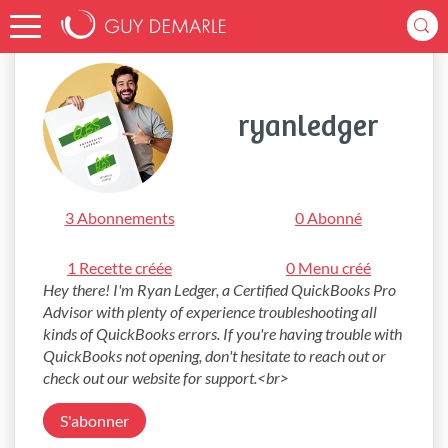
Accueil
ryanledger
ryanledger
3 Abonnements
0 Abonné
1 Recette créée
0 Menu créé
Hey there! I'm Ryan Ledger, a Certified QuickBooks Pro 
Advisor with plenty of experience troubleshooting all 
kinds of QuickBooks errors. If you're having trouble with 
QuickBooks not opening, don't hesitate to reach out or 
check out our website for support.<br>
S'abonner