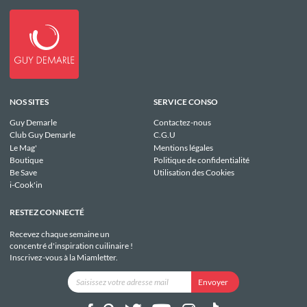
NOS SITES
SERVICE CONSO
Guy Demarle
Contactez-nous
Club Guy Demarle
C.G.U
Le Mag'
Mentions légales
Boutique
Politique de confidentialité
Be Save
Utilisation des Cookies
i-Cook'in
RESTEZ CONNECTÉ
Recevez chaque semaine un
concentré d'inspiration cuilinaire !
Inscrivez-vous à la Miamletter.