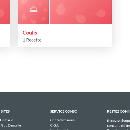
Coulis
1 Recette
 SITES
SERVICE CONSO
RESTEZ CON
 Demarle
Contactez-nous
Recevez chaqu
 Guy Demarle
C.G.U
concentré d'ins