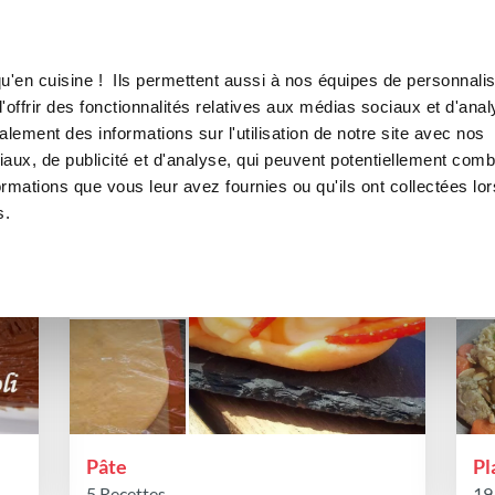
Canofea
Borealia
LE MAG
LA BOUTIQUE
RECETTES
listes de favoris publiques de p
u'en cuisine ! Ils permettent aussi à nos équipes de personnalis
offrir des fonctionnalités relatives aux médias sociaux et d'anal
lement des informations sur l'utilisation de notre site avec nos
aux, de publicité et d'analyse, qui peuvent potentiellement comb
ormations que vous leur avez fournies ou qu'ils ont collectées lor
s.
Pâte
Pl
5 Recettes
19