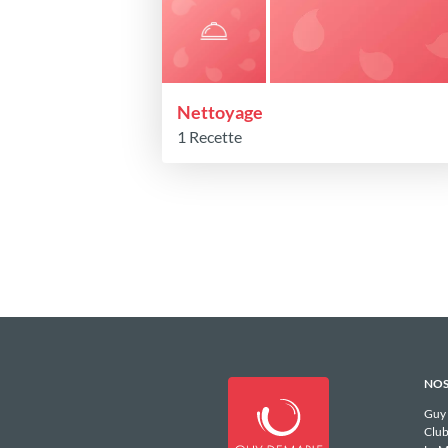
Nettoyage
1 Recette
NOS
Guy
Club