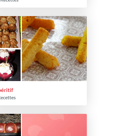
éritif
Recettes