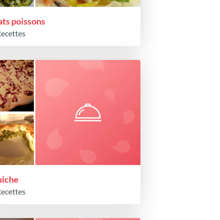
ats poissons
Recettes
iche
Recettes