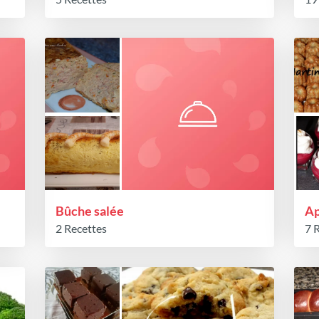
Bûche salée
Ap
2 Recettes
7 