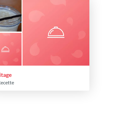
itage
Recette