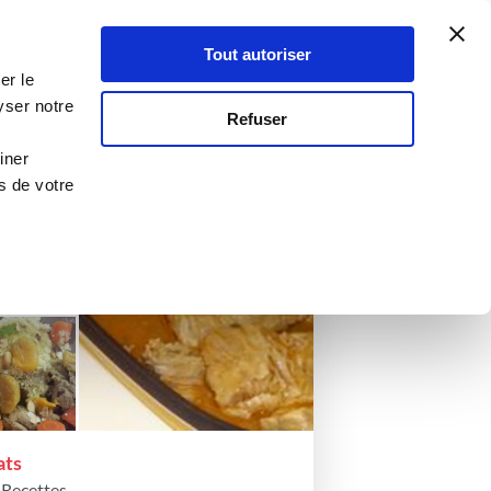
Atelier Culinaire
Le métier
Guy Demarle
Tout autoriser
Se connecter
S'inscrire
atrol
er le
yser notre
Refuser
iner
s de votre
ats
 Recettes