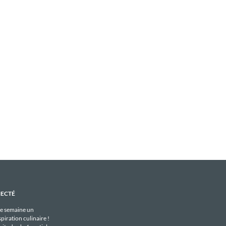
NECTÉ
e semaine un
piration culinaire !