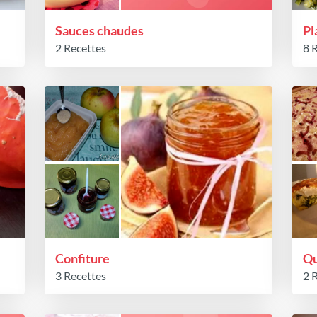
Sauces chaudes
Pl
2 Recettes
8 
Confiture
Qu
3 Recettes
2 