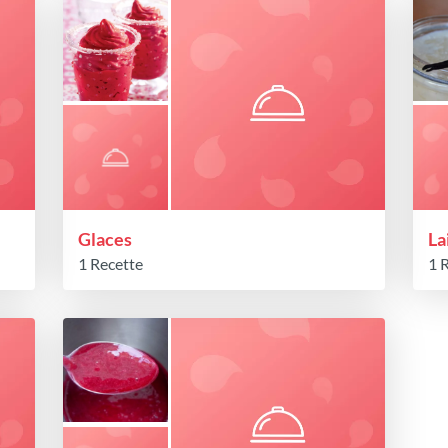
Glaces
La
1 Recette
1 