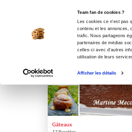
Le Club
i-Cook'in
Be Save
Boutique
Accueil
patrol
Listes de favoris
Team fan de cookies ?
Les 
Les cookies ce n'est pas q
contenu et les annonces, d'
trafic. Nous partageons éga
partenaires de médias soci
Trier par :
Dernières modifications
celles-ci avec d'autres inf
utilisation de leurs service
Afficher les détails
Gâteaux
17 Recettes