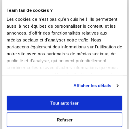
Team fan de cookies ?
Les cookies ce n'est pas qu'en cuisine ! Ils permettent
aussi à nos équipes de personnaliser le contenu et les
annonces, d'offrir des fonctionnalités relatives aux
médias sociaux et d'analyser notre trafic. Nous
partageons également des informations sur l'utilisation de
notre site avec nos partenaires de médias sociaux, de
publicité et d'analyse, qui peuvent potentiellement
combiner celles-ci avec d'autres informations que vous
leur avez fournies ou qu'ils ont collectées lors de votre
utilisation de leurs services.
Afficher les détails
Tout autoriser
Sylvie DUEZ
Conseillère Guy Demarle
Refuser
Confiture d'Abricots (Dude)