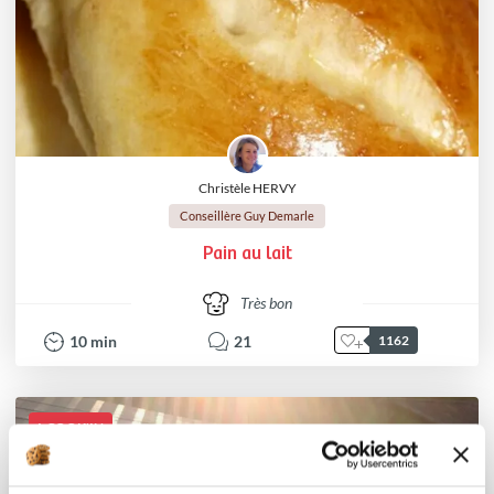
Christèle HERVY
Conseillère Guy Demarle
Pain au lait
Très bon
10
min
21
1162
I-COOK'IN