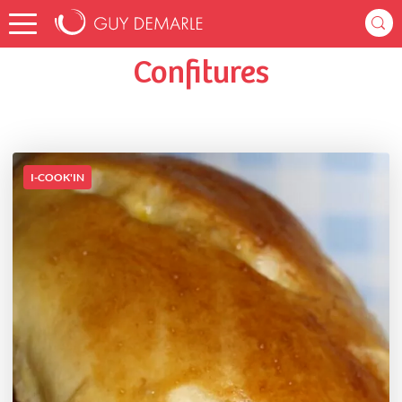
Accueil
nathvano
Listes de favoris
Confitures
Confitures
I-COOK'IN