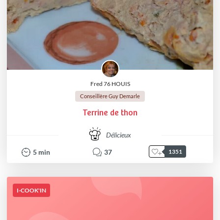
Fred 76 HOUIS
Conseillère Guy Demarle
Terrine de thon
Délicieux
5
min
37
1351
I-COOK'IN