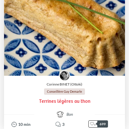
Corinne BINET (Ottoki)
Conseillère Guy Demarle
Terrines légères au thon
Bon
10
min
3
699