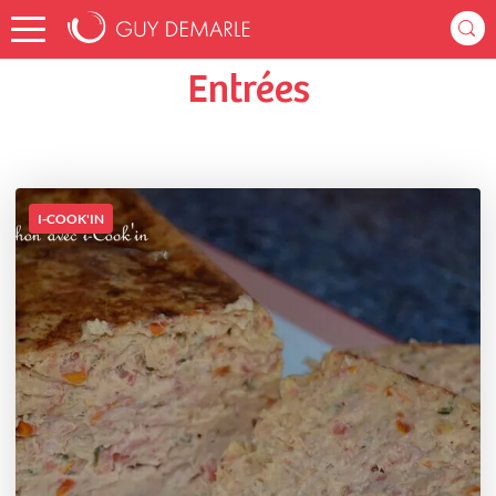
Accueil
natyves
Listes de favoris
Entrées
Entrées
I-COOK'IN