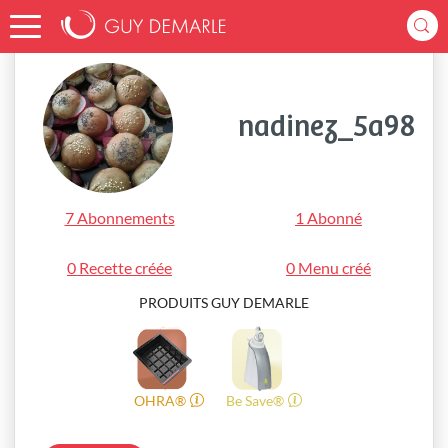
Accueil
nadinez_5a98
nadinez_5a98
7 Abonnements
1 Abonné
0 Recette créée
0 Menu créé
PRODUITS GUY DEMARLE
OHRA®
Be Save®