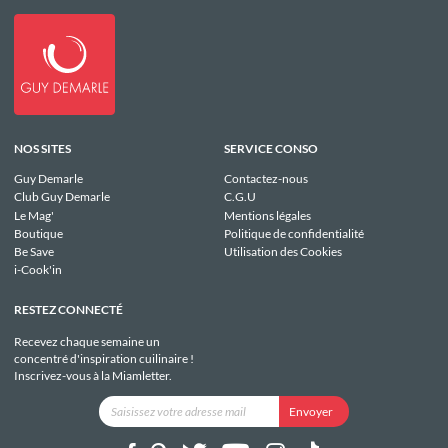
NOS SITES
SERVICE CONSO
Guy Demarle
Contactez-nous
Club Guy Demarle
C.G.U
Le Mag'
Mentions légales
Boutique
Politique de confidentialité
Be Save
Utilisation des Cookies
i-Cook'in
RESTEZ CONNECTÉ
Recevez chaque semaine un
concentré d'inspiration cuilinaire !
Inscrivez-vous à la Miamletter.