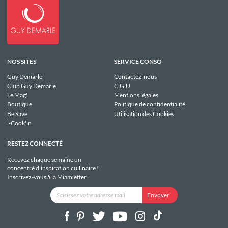
NOS SITES
SERVICE CONSO
Guy Demarle
Contactez-nous
Club Guy Demarle
C.G.U
Le Mag'
Mentions légales
Boutique
Politique de confidentialité
Be Save
Utilisation des Cookies
i-Cook'in
RESTEZ CONNECTÉ
Recevez chaque semaine un
concentré d'inspiration cuilinaire !
Inscrivez-vous à la Miamletter.