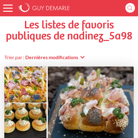
Accueil
nadinez_5a98
Listes de favoris
Les listes de favoris
publiques de nadinez_5a98
Trier par :
Dernières modifications