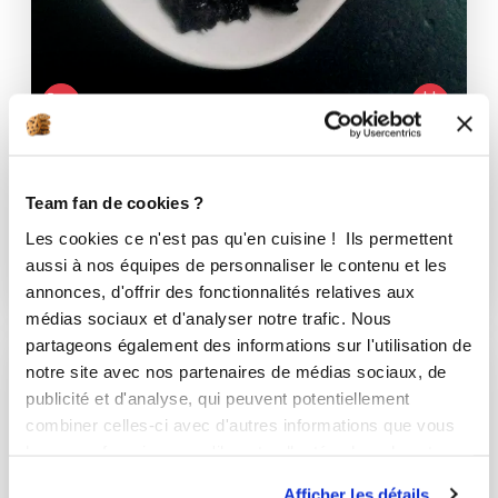
lydiec_ecd0
tapenade noire
Team fan de cookies ?
Les cookies ce n'est pas qu'en cuisine ! Ils permettent
Bon
aussi à nos équipes de personnaliser le contenu et les
5
min
1
13
annonces, d'offrir des fonctionnalités relatives aux
médias sociaux et d'analyser notre trafic. Nous
partageons également des informations sur l'utilisation de
notre site avec nos partenaires de médias sociaux, de
publicité et d'analyse, qui peuvent potentiellement
combiner celles-ci avec d'autres informations que vous
leur avez fournies ou qu'ils ont collectées lors de votre
utilisation de leurs services.
Afficher les détails