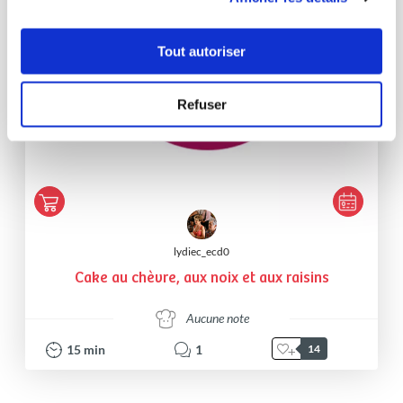
Tout autoriser
Refuser
lydiec_ecd0
Cake au chèvre, aux noix et aux raisins
Aucune note
15
min
1
14