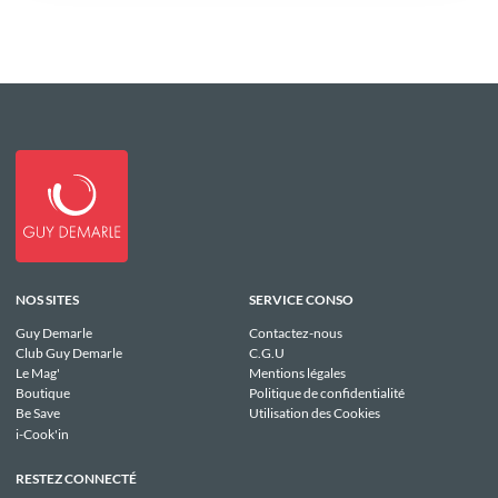
NOS SITES
SERVICE CONSO
Guy Demarle
Contactez-nous
Club Guy Demarle
C.G.U
Le Mag'
Mentions légales
Boutique
Politique de confidentialité
Be Save
Utilisation des Cookies
i-Cook'in
RESTEZ CONNECTÉ