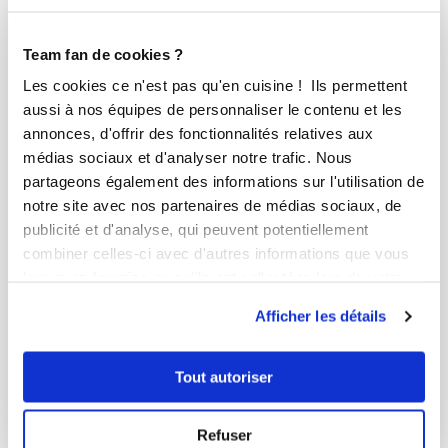
Team fan de cookies ?
Les cookies ce n'est pas qu'en cuisine ! Ils permettent
aussi à nos équipes de personnaliser le contenu et les
annonces, d'offrir des fonctionnalités relatives aux
médias sociaux et d'analyser notre trafic. Nous
partageons également des informations sur l'utilisation de
notre site avec nos partenaires de médias sociaux, de
publicité et d'analyse, qui peuvent potentiellement
combiner celles-ci avec d'autres informations que vous
leur avez fournies ou qu'ils ont collectées lors de votre
karine bozec
utilisation de leurs services.
Conseillère Guy Demarle
Afficher les détails
Tiramisu aux fraises à partager
Tout autoriser
Aucune note
2
h
2
15
Refuser