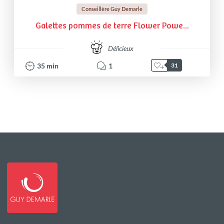
Conseillère Guy Demarle
Galettes pommes de terre Flower Powe...
Délicieux
35
min
1
31