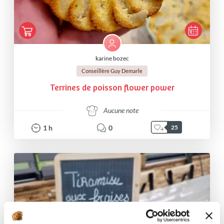
karine bozec
Conseillère Guy Demarle
Terrines de poisson flower power
Aucune note
1
h
0
25