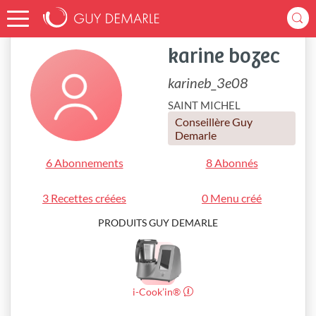
Accueil
karineb_3e08
karine bozec
karineb_3e08
SAINT MICHEL
Conseillère Guy
Demarle
6 Abonnements
8 Abonnés
3 Recettes créées
0 Menu créé
PRODUITS GUY DEMARLE
i-Cook’in®