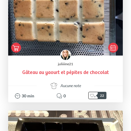
juliiiine21
Gâteau au yaourt et pépites de chocolat
Aucune note
30
min
0
22