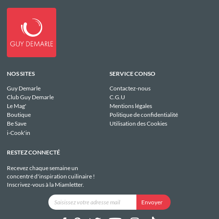
NOS SITES
SERVICE CONSO
Guy Demarle
Contactez-nous
Club Guy Demarle
C.G.U
Le Mag'
Mentions légales
Boutique
Politique de confidentialité
Be Save
Utilisation des Cookies
i-Cook'in
RESTEZ CONNECTÉ
Recevez chaque semaine un
concentré d'inspiration cuilinaire !
Inscrivez-vous à la Miamletter.