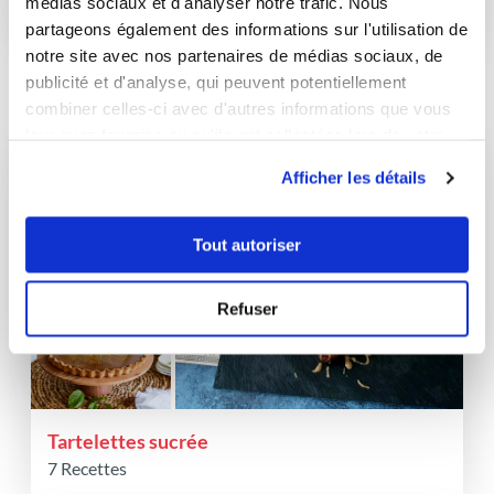
médias sociaux et d'analyser notre trafic. Nous
15
min
0
23
partageons également des informations sur l'utilisation de
notre site avec nos partenaires de médias sociaux, de
publicité et d'analyse, qui peuvent potentiellement
Les favoris de juliiiine21
(5)
combiner celles-ci avec d'autres informations que vous
leur avez fournies ou qu'ils ont collectées lors de votre
utilisation de leurs services.
Afficher les détails
Tout autoriser
Refuser
Tartelettes sucrée
7 Recettes