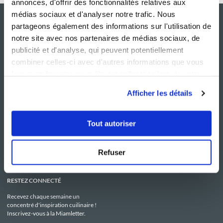
annonces, d'offrir des fonctionnalités relatives aux
médias sociaux et d'analyser notre trafic. Nous
partageons également des informations sur l'utilisation de
notre site avec nos partenaires de médias sociaux, de
publicité et d'analyse, qui peuvent potentiellement
combiner celles-ci avec d'autres informations que vous
leur avez fournies ou qu'ils ont collectées lors de votre
utilisation de leurs services.
Afficher les détails
NOS SITES
SERVICE CONSO
Guy Demarle
Contactez-nous
Tout autoriser
Club Guy Demarle
C.G.U
Le Mag'
Mentions légales
Boutique
Politique de confidentialité
Be Save
Utilisation des Cookies
Refuser
i-Cook'in
RESTEZ CONNECTÉ
Recevez chaque semaine un
concentré d'inspiration cuilinaire !
Inscrivez-vous à la Miamletter.