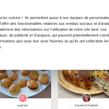
Canofea
Borealia
oris
Gaufre
LE MAG
LA BOUTIQUE
RECETTES
Gaufre
u'en cuisine ! Ils permettent aussi à nos équipes de personnalis
offrir des fonctionnalités relatives aux médias sociaux et d'anal
lement des informations sur l'utilisation de notre site avec nos
aux, de publicité et d'analyse, qui peuvent potentiellement comb
ormations que vous leur avez fournies ou qu'ils ont collectées lor
s.
audreyz
Caroline Chatelain