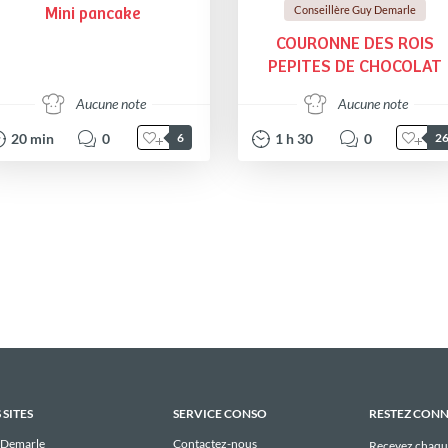
Conseillère Guy Demarle
Mini pancake
COURONNE DES ROIS
PEPITES DE CHOCOLAT
Aucune note
Aucune note
20
min
0
1
h
30
0
6
2
 SITES
SERVICE CONSO
RESTEZ CON
 Demarle
Contactez-nous
Recevez chaqu