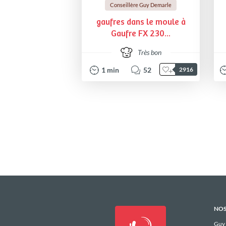
Conseillère Guy Demarle
gaufres dans le moule à
Gaufre FX 230...
Très bon
1
min
52
2916
NOS
Guy