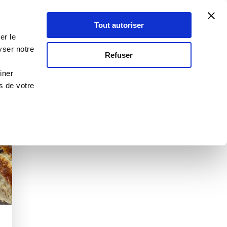
Atelier Culinaire
Le métier
Guy Demarle
Tout autoriser
Se connecter
S'inscrire
er le
yser notre
Refuser
iner
s de votre