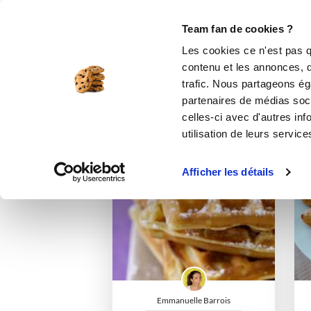
Le Club
i-Cook'in
Be Save
Boutique
Accueil
isabelleettinger
Listes de fav
Team fan de cookies ?
Les cookies ce n'est pas q
contenu et les annonces, d'
trafic. Nous partageons éga
partenaires de médias soci
celles-ci avec d'autres inf
utilisation de leurs service
I-COOK'IN
Afficher les détails
Emmanuelle Barrois