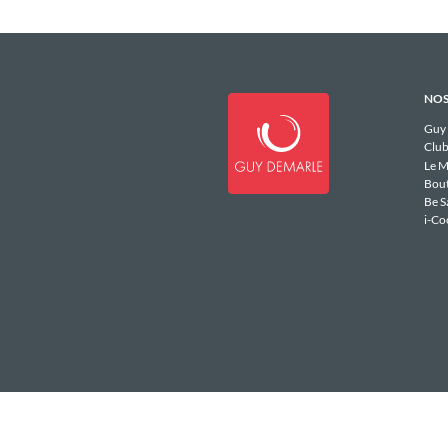
NOS
Guy
Club
Le M
Bou
Be S
i-Co