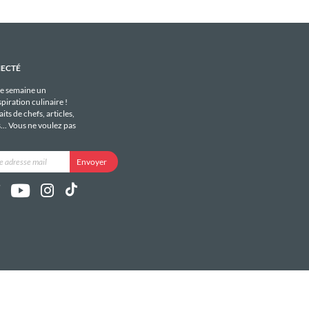
NECTÉ
e semaine un
piration culinaire !
its de chefs, articles,
s... Vous ne voulez pas