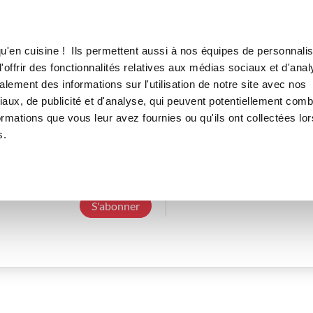
Canofea
Borealia
LE MAG
LA BOUTIQUE
RECETTES
u'en cuisine ! Ils permettent aussi à nos équipes de personnalis
offrir des fonctionnalités relatives aux médias sociaux et d'anal
lement des informations sur l'utilisation de notre site avec nos
aux, de publicité et d'analyse, qui peuvent potentiellement comb
gaelleb_6e6f
ormations que vous leur avez fournies ou qu'ils ont collectées lor
s.
3 Abonnements
0 Abonné
0 Recette cré
S'abonner