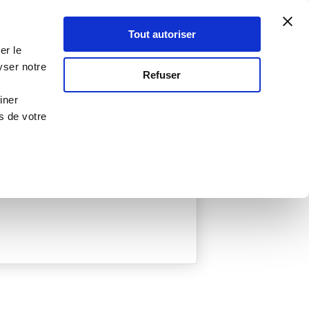
Atelier Culinaire
Le métier
Guy Demarle
Tout autoriser
Se connecter
S'inscrire
er le
yser notre
Refuser
iner
s de votre
ée
0 Menu créé