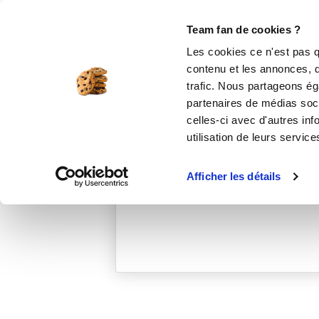
Le Club
i-Cook'in
Be Save
Boutique
Accueil
gaelleb_6e6f
Team fan de cookies ?
Les cookies ce n'est pas q
contenu et les annonces, d'
trafic. Nous partageons éga
partenaires de médias soci
celles-ci avec d'autres inf
utilisation de leurs service
Afficher les détails