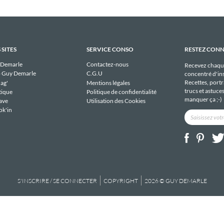
 SITES
SERVICE CONSO
RESTEZ CON
 Demarle
Contactez-nous
Recevez chaqu
 Guy Demarle
C.G.U
concentré d'ins
Recettes, portra
ag'
Mentions légales
trucs et astuce
tique
Politique de confidentialité
manquer ça ;-)
ave
Utilisation des Cookies
ok'in
S'INSCRIRE / SE CONNECTER
COPYRIGHT
2026 © GUY DEMARLE