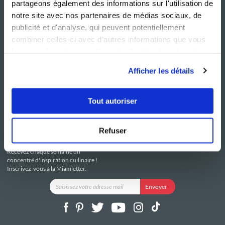
partageons également des informations sur l'utilisation de
notre site avec nos partenaires de médias sociaux, de
publicité et d'analyse, qui peuvent potentiellement
combiner celles-ci avec d'autres informations que vous
leur avez fournies ou qu'ils ont collectées lors de votre
NOS SITES
SERVICE CONSO
utilisation de leurs services.
Guy Demarle
Contactez-nous
Afficher les détails
Club Guy Demarle
C.G.U
Le Mag'
Mentions légales
Boutique
Politique de confidentialité
Tout autoriser
Be Save
Utilisation des Cookies
i-Cook'in
Refuser
RESTEZ CONNECTÉ
Recevez chaque semaine un
concentré d'inspiration cuilinaire !
Inscrivez-vous à la Miamletter.