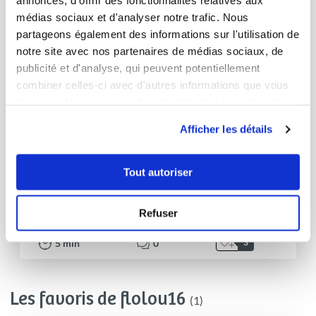
annonces, d'offrir des fonctionnalités relatives aux
médias sociaux et d'analyser notre trafic. Nous
partageons également des informations sur l'utilisation de
notre site avec nos partenaires de médias sociaux, de
publicité et d'analyse, qui peuvent potentiellement
combiner celles-ci avec d'autres informations que vous
leur avez fournies ou qu'ils ont collectées lors de votre
utilisation de leurs services.
Afficher les détails
flolou16
Tout autoriser
Pancakes sans sucre
Refuser
Aucune note
5
min
0
3
Les favoris de flolou16
(1)