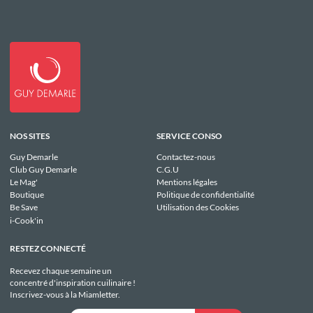
NOS SITES
SERVICE CONSO
Guy Demarle
Contactez-nous
Club Guy Demarle
C.G.U
Le Mag'
Mentions légales
Boutique
Politique de confidentialité
Be Save
Utilisation des Cookies
i-Cook'in
RESTEZ CONNECTÉ
Recevez chaque semaine un
concentré d'inspiration cuilinaire !
Inscrivez-vous à la Miamletter.