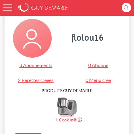
Accueil
flolou16
flolou16
3 Abonnements
0 Abonné
2 Recettes créées
0 Menu créé
PRODUITS GUY DEMARLE
i-Cook’in®