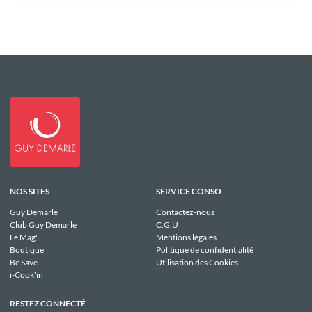
NOS SITES
SERVICE CONSO
Guy Demarle
Contactez-nous
Club Guy Demarle
C.G.U
Le Mag'
Mentions légales
Boutique
Politique de confidentialité
Be Save
Utilisation des Cookies
i-Cook'in
RESTEZ CONNECTÉ