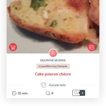
DELPHINE SEGERIE
Conseillère Guy Demarle
Cake poivron chèvre
Aucune note
35
min
0
1