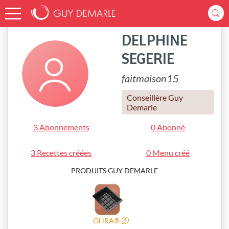
Accueil
faitmaison15
DELPHINE
SEGERIE
faitmaison15
Conseillère Guy
Demarle
3 Abonnements
0 Abonné
3 Recettes créées
0 Menu créé
PRODUITS GUY DEMARLE
OHRA®