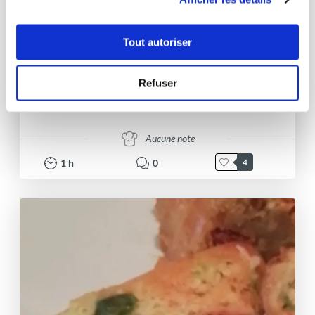
Tout autoriser
DELPHINE SEGERIE
Refuser
Conseillère Guy Demarle
RENVERSANTE PECHE & FRAISE
Aucune note
1
h
0
4