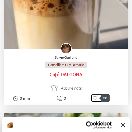
Sylvie Guilland
Conseillère Guy Demarle
Café DALGONA
Aucune note
2
min
2
38