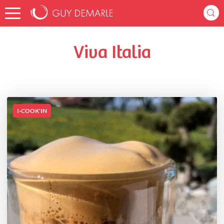
Accueil
fabulouscuisine86
Listes de favoris
Viva Italia
Viva Italia
I-COOK'IN