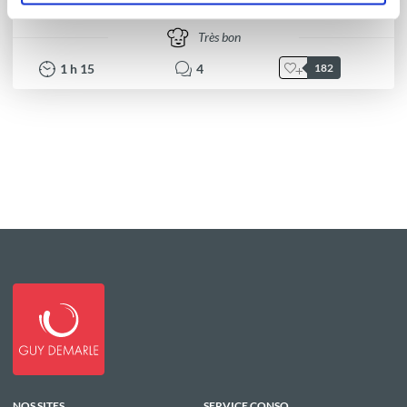
Très bon
1
h
15
4
182
NOS SITES
SERVICE CONSO