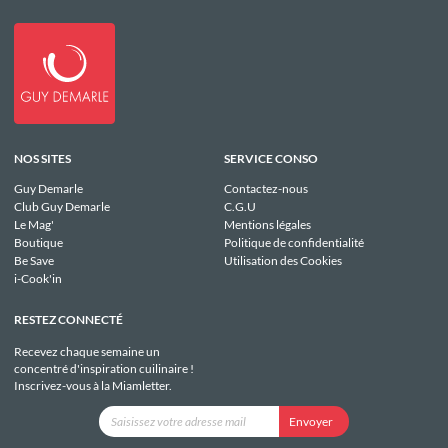
NOS SITES
SERVICE CONSO
Guy Demarle
Contactez-nous
Club Guy Demarle
C.G.U
Le Mag'
Mentions légales
Boutique
Politique de confidentialité
Be Save
Utilisation des Cookies
i-Cook'in
RESTEZ CONNECTÉ
Recevez chaque semaine un
concentré d'inspiration cuilinaire !
Inscrivez-vous à la Miamletter.