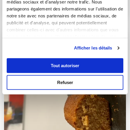
médias sociaux et d'analyser notre trafic. Nous
Aucune note
partageons également des informations sur l'utilisation de
1
h
1
20
notre site avec nos partenaires de médias sociaux, de
publicité et d'analyse, qui peuvent potentiellement
combiner celles-ci avec d'autres informations que vous
leur avez fournies ou qu'ils ont collectées lors de votre
utilisation de leurs services.
Afficher les détails
Tout autoriser
Refuser