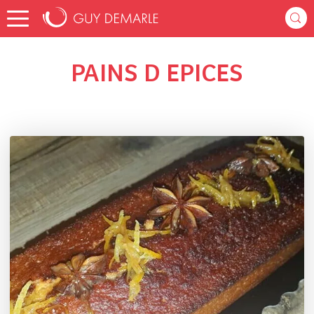
Accueil
elisabeth_38
Listes de favoris
PAINS D EPICES
PAINS D EPICES