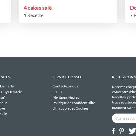
4 cakes salé
Do
1 Recette
7 
 SITES
SERVICE CONSO
RESTEZ CON
 Demarle
Contactez-nous
Recevez chaqu
 Guy Demarle
C.G.U
concentré d'ins
Recettes, portra
ag'
Mentions légales
trucs et astuce
tique
Politique de confidentialité
manquer ça ;-)
ave
Utilisation des Cookies
ok'in