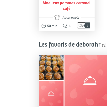
Moelleux pommes caramel
café
Aucune note
50
min
1
5
Les favoris de deborahr
(3)