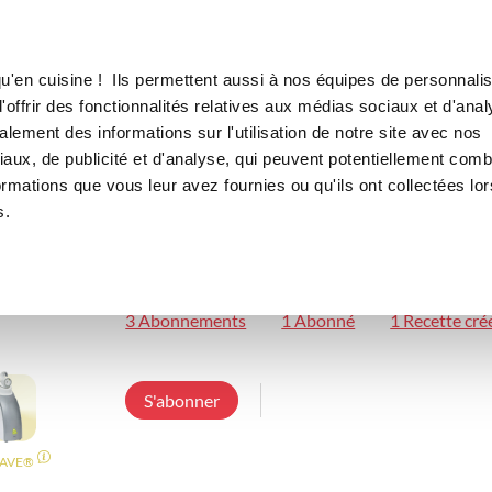
Canofea
Borealia
LE MAG
LA BOUTIQUE
RECETTES
u'en cuisine ! Ils permettent aussi à nos équipes de personnalis
offrir des fonctionnalités relatives aux médias sociaux et d'anal
lement des informations sur l'utilisation de notre site avec nos
aux, de publicité et d'analyse, qui peuvent potentiellement comb
Déborah Rocha
ormations que vous leur avez fournies ou qu'ils ont collectées lor
s.
deborahr
Conseillère Guy Demarle
3 Abonnements
1 Abonné
1 Recette cré
S'abonner
SAVE®