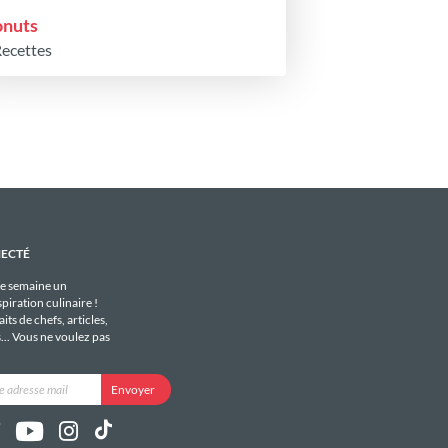
nuts
Recettes
NECTÉ
e semaine un
piration culinaire !
its de chefs, articles,
s... Vous ne voulez pas