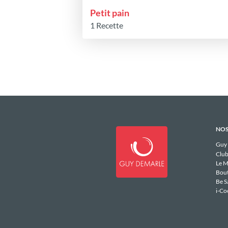
Petit pain
1 Recette
NOS
Guy
Club
Le M
Bou
Be S
i-Co