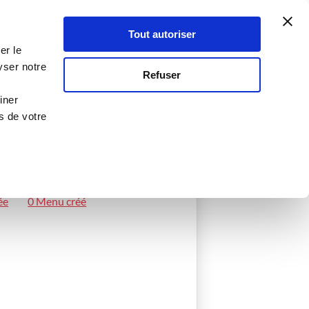
Atelier Culinaire
Le métier
Guy Demarle
Tout autoriser
Se connecter
S'inscrire
er le
yser notre
Refuser
iner
s de votre
ée
0 Menu créé