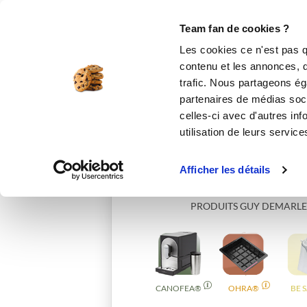
Le Club
i-Cook'in
Be Save
Boutique
Accueil
deborahr
Team fan de cookies ?
Les cookies ce n'est pas q
contenu et les annonces, d'
trafic. Nous partageons éga
partenaires de médias soci
celles-ci avec d'autres inf
utilisation de leurs service
Afficher les détails
PRODUITS GUY DEMARLE
CANOFEA®
OHRA®
BE 