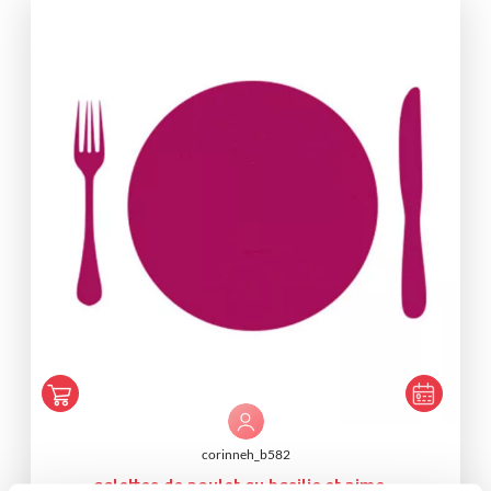
corinneh_b582
galettes de poulet au basilic et pime...