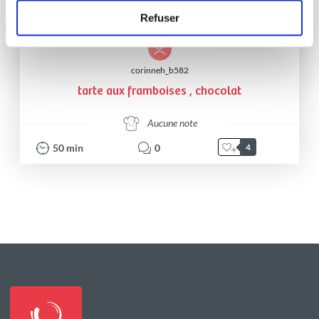
Refuser
corinneh_b582
tarte aux framboises , chocolat
Aucune note
50
min
0
4