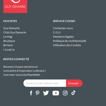
NOS SITES
SERVICE CONSO
Guy Demarle
Contactez-nous
Club Guy Demarle
C.G.U
Le Mag'
Mentions légales
Boutique
Politique de confidentialité
Be Save
Utilisation des Cookies
i-Cook'in
RESTEZ CONNECTÉ
Recevez chaque semaine un
concentré d'inspiration cuilinaire !
Inscrivez-vous à la Miamletter.