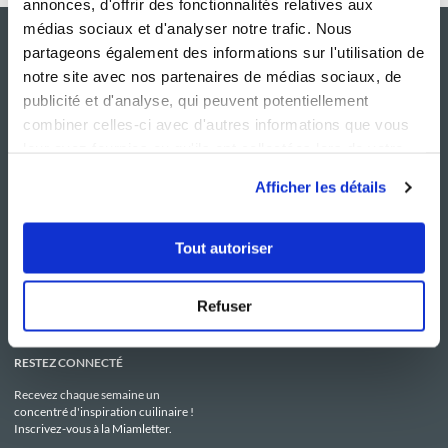
annonces, d'offrir des fonctionnalités relatives aux
médias sociaux et d'analyser notre trafic. Nous
partageons également des informations sur l'utilisation de
notre site avec nos partenaires de médias sociaux, de
publicité et d'analyse, qui peuvent potentiellement
combiner celles-ci avec d'autres informations que vous
leur avez fournies ou qu'ils ont collectées lors de votre
utilisation de leurs services.
Afficher les détails
NOS SITES
SERVICE CONSO
Guy Demarle
Contactez-nous
Tout autoriser
Club Guy Demarle
C.G.U
Le Mag'
Mentions légales
Boutique
Politique de confidentialité
Be Save
Utilisation des Cookies
Refuser
i-Cook'in
RESTEZ CONNECTÉ
Recevez chaque semaine un
concentré d'inspiration cuilinaire !
Inscrivez-vous à la Miamletter.