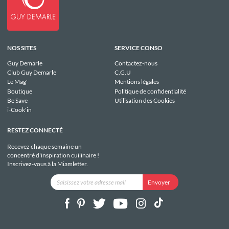
NOS SITES
SERVICE CONSO
Guy Demarle
Contactez-nous
Club Guy Demarle
C.G.U
Le Mag'
Mentions légales
Boutique
Politique de confidentialité
Be Save
Utilisation des Cookies
i-Cook'in
RESTEZ CONNECTÉ
Recevez chaque semaine un
concentré d'inspiration cuilinaire !
Inscrivez-vous à la Miamletter.