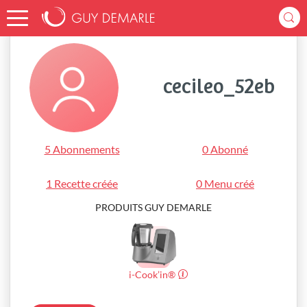
Accueil
cecileo_52eb
cecileo_52eb
5 Abonnements
0 Abonné
1 Recette créée
0 Menu créé
PRODUITS GUY DEMARLE
i-Cook’in®