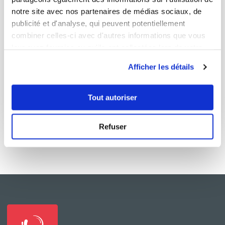
notre site avec nos partenaires de médias sociaux, de
publicité et d'analyse, qui peuvent potentiellement
combiner celles-ci avec d'autres informations que vous
leur avez fournies ou qu'ils ont collectées lors de votre
cecileo_52eb
utilisation de leurs services.
SAUCE AU POIVRE
Afficher les détails
Bon
Tout autoriser
2
min
1
52
Refuser