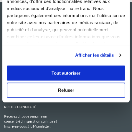
annonces, d'offrir des fonctionnalités relatives aux
médias sociaux et d'analyser notre trafic. Nous
partageons également des informations sur l'utilisation de
notre site avec nos partenaires de médias sociaux, de
publicité et d'analyse, qui peuvent potentiellement
combiner celles-ci avec d'autres informations que vous
leur avez fournies ou qu'ils ont collectées lors de votre
utilisation de leurs services.
Afficher les détails
NOS SITES
SERVICE CONSO
Guy Demarle
Contactez-nous
Tout autoriser
Club Guy Demarle
C.G.U
Le Mag'
Mentions légales
Boutique
Politique de confidentialité
Be Save
Utilisation des Cookies
Refuser
i-Cook'in
RESTEZ CONNECTÉ
Recevez chaque semaine un
concentré d'inspiration cuilinaire !
Inscrivez-vous à la Miamletter.