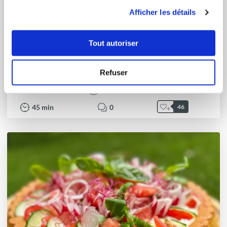
utilisation de leurs services.
Afficher les détails
Tout autoriser
junegcg
Tarte fraicheur
Refuser
Aucune note
45
min
0
46