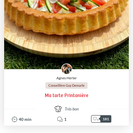
Agnes Herter
Conseillère Guy Demarle
Ma tarte Printanière
Très bon
40
min
1
181