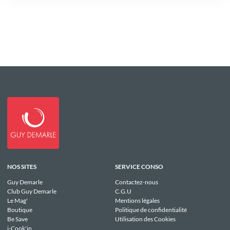
NOS SITES
SERVICE CONSO
Guy Demarle
Contactez-nous
Club Guy Demarle
C.G.U
Le Mag'
Mentions légales
Boutique
Politique de confidentialité
Be Save
Utilisation des Cookies
i-Cook'in