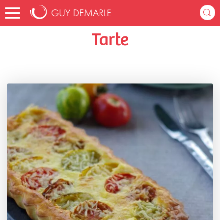
Accueil
auroredbt86
Listes de favoris
Tarte
Tarte