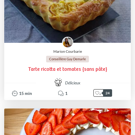
Marion Courbarie
Conseillère Guy Demarle
Tarte ricotta et tomates {sans pâte}
Délicieux
15
min
1
24