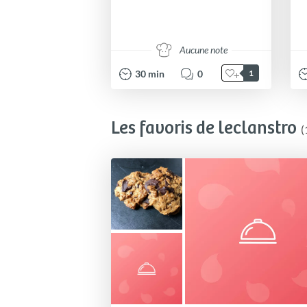
Aucune note
30
min
0
1
Les favoris de leclanstro
(