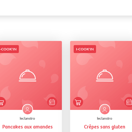
I-COOK'IN
I-COOK'IN
leclanstro
leclanstro
Pancakes aux amandes
Crêpes sans gluten