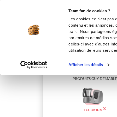
Le Club
i-Cook'in
Be Save
Boutique
Accueil
leclanstro
Team fan de cookies ?
Les cookies ce n'est pas q
contenu et les annonces, d'
trafic. Nous partageons éga
partenaires de médias soci
celles-ci avec d'autres inf
utilisation de leurs service
Afficher les détails
PRODUITS GUY DEMARLE
I-COOK’IN®