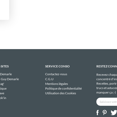
 SITES
SERVICE CONSO
RESTEZ CON
 Demarle
Contactez-nous
Recevez chaqu
 Guy Demarle
C.G.U
concentré d'ins
Recettes, portra
ag'
Mentions légales
trucs et astuce
tique
Politique de confidentialité
manquer ça ;-)
ave
Utilisation des Cookies
ok'in