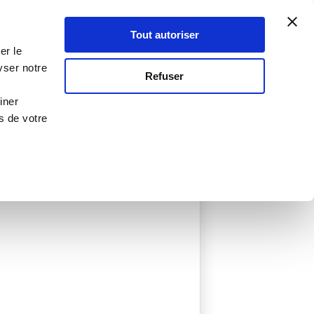
Atelier Culinaire
Le métier
Guy Demarle
Tout autoriser
Se connecter
S'inscrire
er le
yser notre
Refuser
iner
s de votre
réées
0 Menu créé