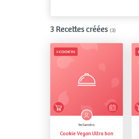
3 Recettes créées
(3)
I-COOK'IN
leclanstro
Cookie Vegan Ultra bon