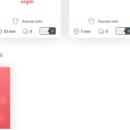
vegan
Aucune note
Aucune note
10
min
0
7
min
0
3
3
1)