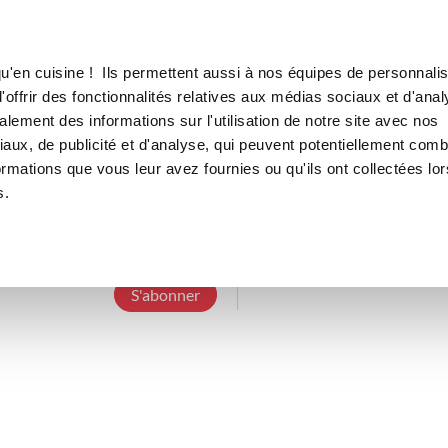
Canofea
Borealia
LE MAG
LA BOUTIQUE
RECETTES
u'en cuisine ! Ils permettent aussi à nos équipes de personnalis
offrir des fonctionnalités relatives aux médias sociaux et d'anal
lement des informations sur l'utilisation de notre site avec nos
aux, de publicité et d'analyse, qui peuvent potentiellement comb
leclanstro
ormations que vous leur avez fournies ou qu'ils ont collectées lor
s.
4 Abonnements
2 Abonnés
3 Recettes c
S'abonner