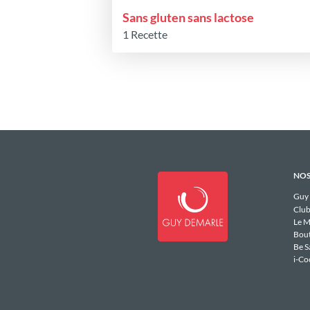
Sans gluten sans lactose
1 Recette
NOS
Guy
Club
Le M
Bou
Be S
i-Co