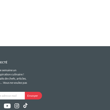
NECTÉ
e semaine un
piration culinaire !
its de chefs, articles,
s... Vous ne voulez pas