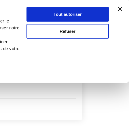
Atelier Culinaire
Le métier
Guy Demarle
Tout autoriser
Se connecter
S'inscrire
er le
yser notre
Refuser
iner
s de votre
uits
Autres filtres