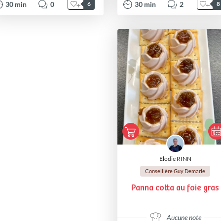
30
min
0
30
min
2
6
8
Elodie RINN
Conseillère Guy Demarle
Panna cotta au foie gras
Aucune note