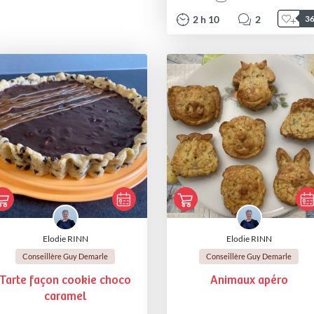
2
h
10
2
3
Elodie RINN
Elodie RINN
Conseillère Guy Demarle
Conseillère Guy Demarle
Tarte façon cookie choco
Animaux apéro
caramel