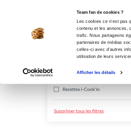
Le Club
i-Cook'in
Be Save
Boutique
Accueil
Recettes
Team fan de cookies ?
Les cookies ce n'est pas q
contenu et les annonces, d'
trafic. Nous partageons éga
partenaires de médias soci
celles-ci avec d'autres inf
utilisation de leurs service
Catégories
Ingrédients
Afficher les détails
Recettes i-Cook'in
Supprimer tous les filtres