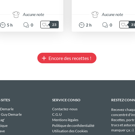
Aucune note
Aucune note
5
h
0
2
h
0
23
3
Encore des recettes !
 SITES
SERVICE CONSO
RESTEZ CON
 Demarle
Contactez-nous
Recevez chaqu
 Guy Demarle
C.G.U
concentré d'ins
Recettes, portra
ag'
Mentions légales
trucs et astuce
tique
Politique de confidentialité
manquer ça ;-)
ave
Utilisation des Cookies