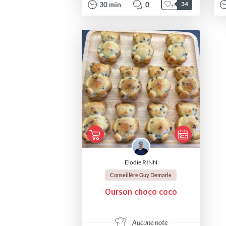
30
min
0
34
Elodie RINN
Conseillère Guy Demarle
Ourson choco coco
Aucune note