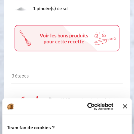
1 pincée(s)
de sel
3 étapes
1
Étape 1 Mélangez tous les ingrédients
secs Faire fondre le beurre à moitié
(mi-fondu mi-mou) ajoutez le miel
Ajoutez le mélange beurre miel + œuf
aux ingrédients secs et mélangez
Team fan de cookies ?
Ajoutez les chunks, pépites de toutes