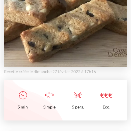
Recette créée le dimanche 27 février 2022 à 17h16
€
€
€
5
min
Simple
5 pers.
Eco.