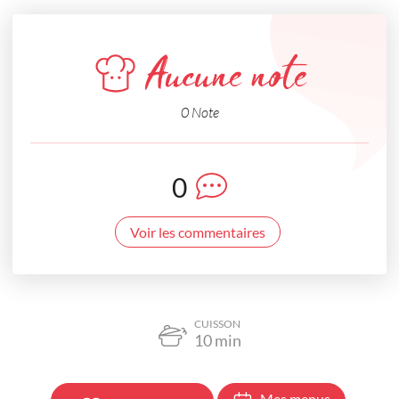
Aucune note
0 Note
0
Voir les commentaires
CUISSON
10
min
Mes menus