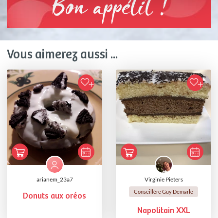
Bon appétit !
Vous aimerez aussi ...
arianem_23a7
Virginie Pieters
Conseillère Guy Demarle
Donuts aux oréos
Napolitain XXL