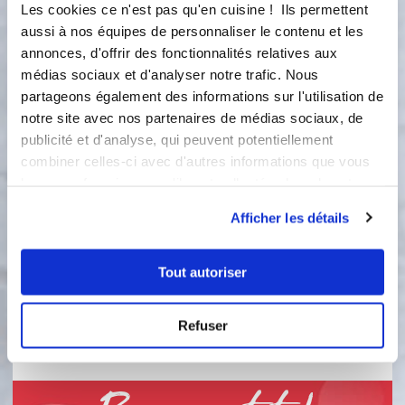
Les cookies ce n'est pas qu'en cuisine ! Ils permettent
sortes (la quantité que vous voulez +\-
aussi à nos équipes de personnaliser le contenu et les
gourmand 😉)
annonces, d'offrir des fonctionnalités relatives aux
2
médias sociaux et d'analyser notre trafic. Nous
Étape 2 Faire un boudin et
partageons également des informations sur l'utilisation de
l’envelopper dans du film étirable et
notre site avec nos partenaires de médias sociaux, de
laisser reposer au frais au moins 30
publicité et d'analyse, qui peuvent potentiellement
minutes
combiner celles-ci avec d'autres informations que vous
3
leur avez fournies ou qu'ils ont collectées lors de votre
Étape 3 Préchauffez le four à 200
utilisation de leurs services.
degrés Faire des boules d’environ 60g,
Afficher les détails
les placer sur une toile de cuisson et
les aplatir un peu ou utiliser vos
moules tels que les barres striées ou
Tout autoriser
quatro ou mini cakes ou… Faites cuire
9, 10 ou 11 minutes suivant si vous
voulez extra-moelleux, moelleux ou
Refuser
crousti-moelleux