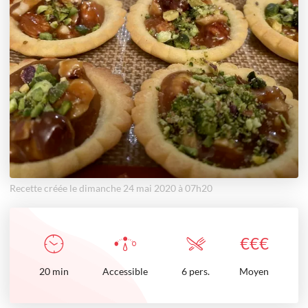
Recette créée le dimanche 24 mai 2020 à 07h20
€
€
€
20
min
Accessible
6 pers.
Moyen