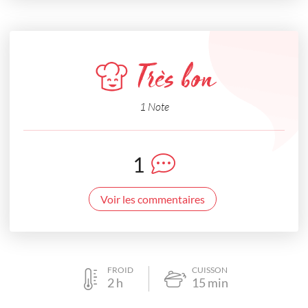
Très bon
1 Note
1
Voir les commentaires
FROID
CUISSON
2
h
15
min