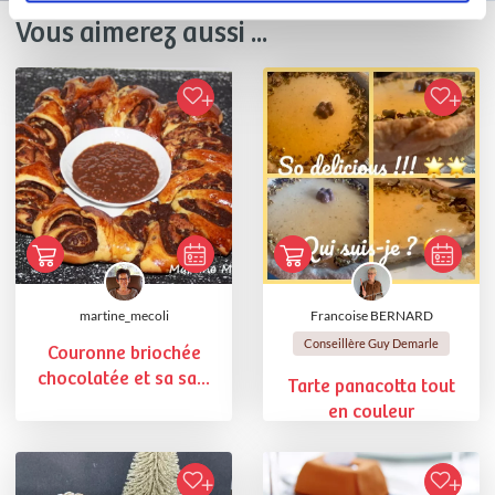
Vous aimerez aussi ...
martine_mecoli
Francoise BERNARD
Conseillère Guy Demarle
Couronne briochée
chocolatée et sa sa...
Tarte panacotta tout
en couleur