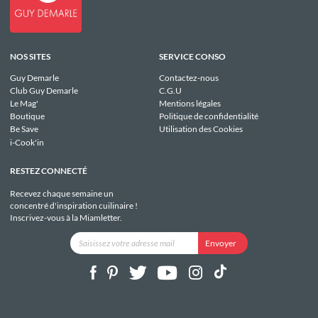
NOS SITES
SERVICE CONSO
Guy Demarle
Contactez-nous
Club Guy Demarle
C.G.U
Le Mag'
Mentions légales
Boutique
Politique de confidentialité
Be Save
Utilisation des Cookies
i-Cook'in
RESTEZ CONNECTÉ
Recevez chaque semaine un
concentré d'inspiration cuilinaire !
Inscrivez-vous à la Miamletter.