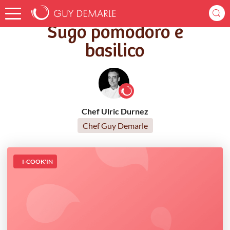
Accueil
Recettes
Sugo pomodoro e basilico
Sugo pomodoro e
basilico
Chef Ulric Durnez
Chef Guy Demarle
I-COOK'IN