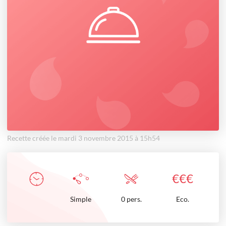
Recette créée le mardi 3 novembre 2015 à 15h54
€
€
€
Simple
0 pers.
Eco.