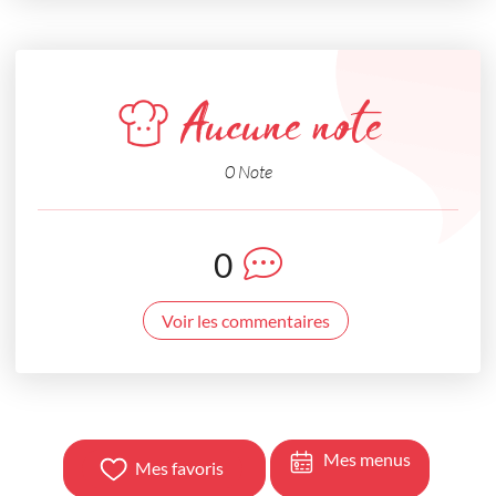
Aucune note
0 Note
0
Voir les commentaires
Mes menus
Mes favoris