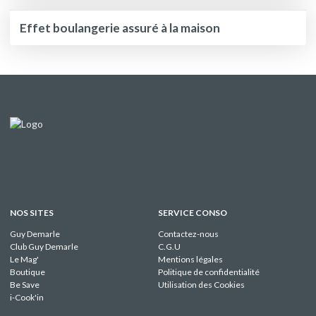
Effet boulangerie assuré à la maison
NOS SITES
SERVICE CONSO
Guy Demarle
Contactez-nous
Club Guy Demarle
C.G.U
Le Mag'
Mentions légales
Boutique
Politique de confidentialité
Be Save
Utilisation des Cookies
i-Cook'in