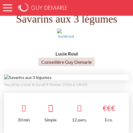
Accueil
Recettes
Savarins aux 3 légumes
Savarins aux 3 légumes
Lucie Roul
Conseillère Guy Demarle
Recette créée le lundi 9 février 2026 à 14h03
€
€
€
30
min
Simple
12 pers.
Eco.