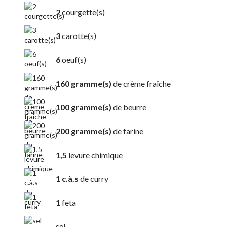
2
courgette(s)
3
carotte(s)
6
oeuf(s)
160 gramme(s)
de crème fraîche
100 gramme(s)
de beurre
200 gramme(s)
de farine
1,5
levure chimique
1 c.à.s
de curry
1
feta
sel