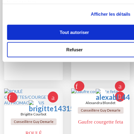
leurs services.
mariebydemarle
Gratin ou gaufre de
Afficher les détails
gaufres de légumes et
légumes
chantilly de dinde
Tout autoriser
Refuser
Alexandra Blondet
Conseillère Guy Demarle
Brigitte Courbot
Gaufre courgette feta
Conseillère Guy Demarle
ROULÉ