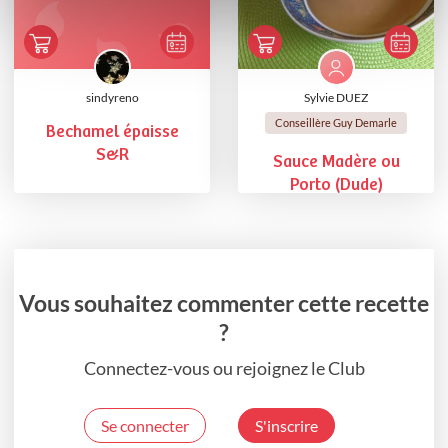
sindyreno
Sylvie DUEZ
Conseillère Guy Demarle
Bechamel épaisse
S&R
Sauce Madère ou
Porto (Dude)
Vous souhaitez commenter cette recette
?
Connectez-vous ou rejoignez le Club
Se connecter
S'inscrire