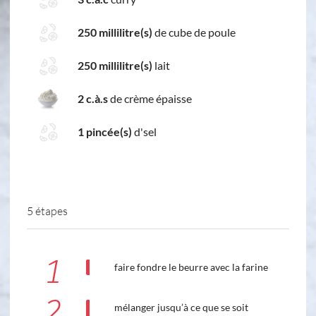
250 millilitre(s)
de cube de poule
250 millilitre(s)
lait
2 c.à.s
de crème épaisse
1 pincée(s)
d'sel
5 étapes
1
faire fondre le beurre avec la farine
2
mélanger jusqu’à ce que se soit