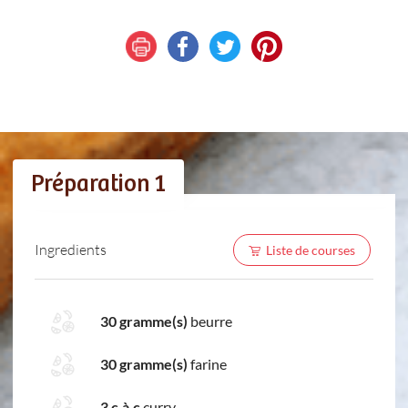
Préparation 1
Ingredients
Liste de courses
30 gramme(s)
beurre
30 gramme(s)
farine
3 c.à.c
curry