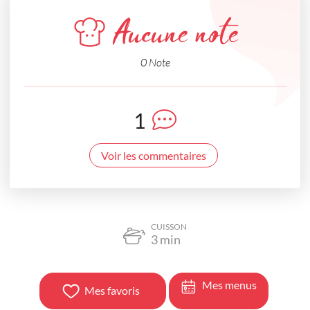
Aucune note
0 Note
1
Voir les commentaires
CUISSON
3
min
Mes menus
Mes favoris