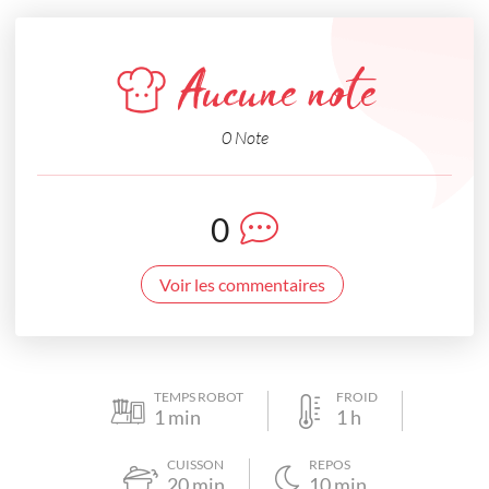
Aucune note
0 Note
0
Voir les commentaires
TEMPS ROBOT
FROID
1
min
1
h
CUISSON
REPOS
20
min
10
min