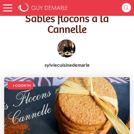
Accueil
Recettes
Sablés flocons à la Cannelle
Sablés flocons à la
Cannelle
sylviecuisinedemarle
I-COOK'IN