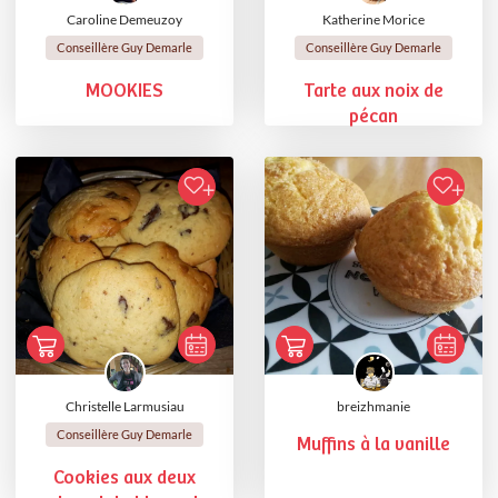
Caroline Demeuzoy
Katherine Morice
Conseillère Guy Demarle
Conseillère Guy Demarle
MOOKIES
Tarte aux noix de
pécan
Christelle Larmusiau
breizhmanie
Conseillère Guy Demarle
Muffins à la vanille
Cookies aux deux