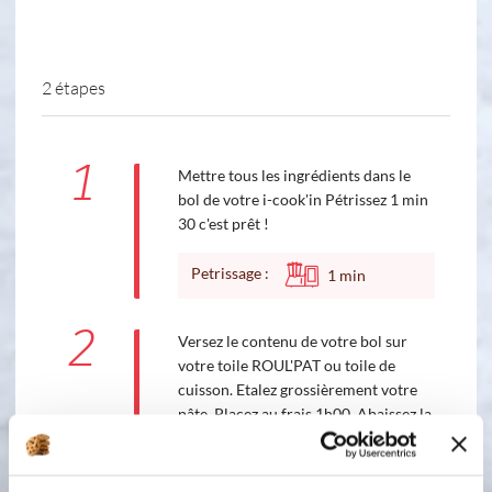
2 étapes
1
Mettre tous les ingrédients dans le
bol de votre i-cook'in Pétrissez 1 min
30 c'est prêt !
Petrissage :
1
min
2
Versez le contenu de votre bol sur
votre toile ROUL'PAT ou toile de
cuisson. Etalez grossièrement votre
pâte. Placez au frais 1h00. Abaissez la
pâte à 4 mm minimum avec votre
rouleau en hêtre FLOCONS. Appuyez
assez fortement pour voir apparaître