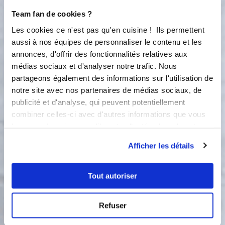
de jolies empreintes. Détaillez vos
Team fan de cookies ?
sablés à l'aide d'emporte-pièces de
Les cookies ce n'est pas qu'en cuisine ! Ils permettent
votre choix. Déposez vos sablés sur la
aussi à nos équipes de personnaliser le contenu et les
toile SILPAIN ou la toile . Remettre au
frais 30 min. Préchauffez votre four à
annonces, d'offrir des fonctionnalités relatives aux
160°C, placez votre toile avec les
médias sociaux et d'analyser notre trafic. Nous
sablés sur la plaque perforée. Faites
partageons également des informations sur l'utilisation de
cuire ~20 min (adaptez selon votre
notre site avec nos partenaires de médias sociaux, de
four, les sablés ne doivent pas être
publicité et d'analyse, qui peuvent potentiellement
trop cuits, ils vont durcir un peu en
combiner celles-ci avec d'autres informations que vous
refroidissant). Attendre 10 min après
leur avez fournies ou qu'ils ont collectées lors de votre
cuisson pour les déguster. Conservez-
utilisation de leurs services.
les dans un récipient sous vide avec le
Afficher les détails
BE SAVE pour une conservation
optimale tant au niveau des saveurs
que pour leur moelleux et croquant !
Tout autoriser
Vous pouvez changer les épices, le
beurre doux ou salé selon vos goûts !
Refuser
Bonne dégustation ! Petite astuce du
Chef Demarle pour que le dessin