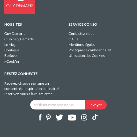
NOS SITES
SERVICE CONSO
Guy Demarle
Contactez-nous
Club Guy Demarle
C.G.U
Le Mag'
Mentions légales
Boutique
Politique de confidentialité
Be Save
Utilisation des Cookies
i-Cook'in
RESTEZ CONNECTÉ
Recevez chaque semaine un
concentré d'inspiration cuilinaire !
Inscrivez-vous à la Miamletter.