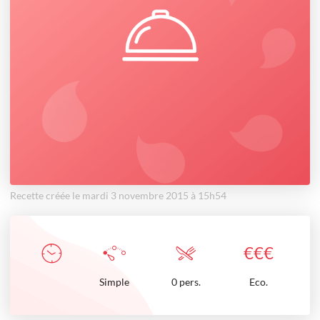
Recette créée le mardi 3 novembre 2015 à 15h54
€
€
€
Simple
0 pers.
Eco.