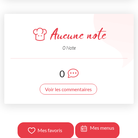
Aucune note
0 Note
0
Voir les commentaires
Mes menus
Mes favoris