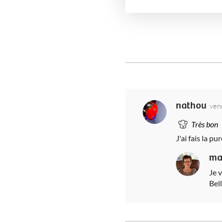
nathou
ven
Très bon
J'ai fais la p
ma
Je 
Bel