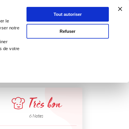
Atelier Culinaire
Le métier
Guy Demarle
Tout autoriser
Se connecter
S'inscrire
er le
k'in
yser notre
Refuser
iner
s de votre
Très bon
6 Notes