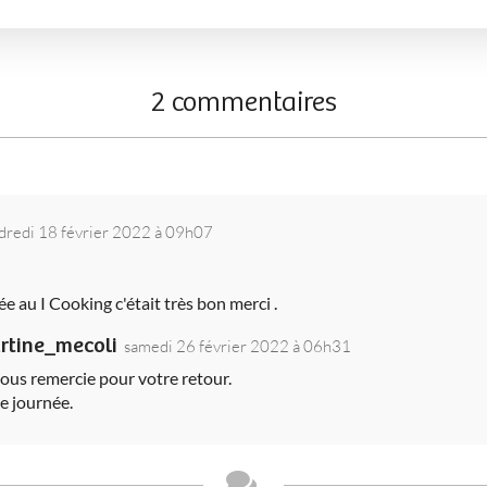
2 commentaires
dredi 18 février 2022 à 09h07
urée au I Cooking c'était très bon merci .
rtine_mecoli
samedi 26 février 2022 à 06h31
vous remercie pour votre retour.
le journée.