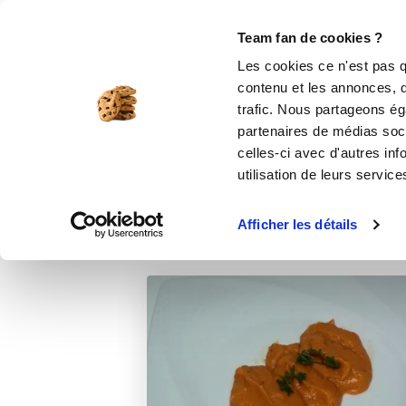
Le Club
i-Cook'in
Be Save
Boutique
Accueil
Recettes
Purée de patates do
Team fan de cookies ?
Les cookies ce n'est pas q
Pur
contenu et les annonces, d'
trafic. Nous partageons éga
partenaires de médias soci
celles-ci avec d'autres inf
utilisation de leurs service
Afficher les détails