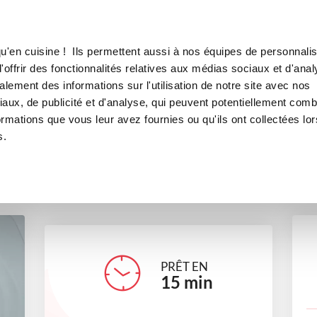
Canofea
Borealia
uces sans cook'in
LE MAG
LA BOUTIQUE
RECETTES
u'en cuisine ! Ils permettent aussi à nos équipes de personnalis
ée de patates douces sans coo
offrir des fonctionnalités relatives aux médias sociaux et d'anal
lement des informations sur l'utilisation de notre site avec nos
accompagnements
aux, de publicité et d'analyse, qui peuvent potentiellement comb
ormations que vous leur avez fournies ou qu'ils ont collectées lor
s.
martine_mecoli
PRÊT EN
15
min