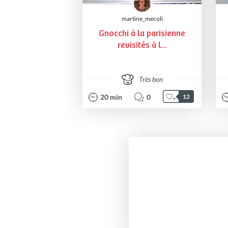
martine_mecoli
Gnocchi à la parisienne
revisités à l...
Très bon
20
min
0
12