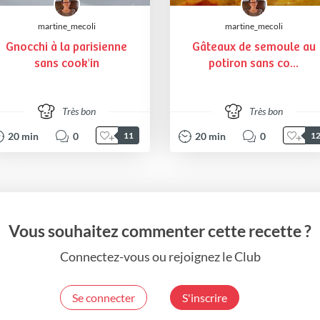
martine_mecoli
martine_mecoli
Gnocchi à la parisienne
Gâteaux de semoule au
sans cook'in
potiron sans co...
Très bon
Très bon
20
min
0
20
min
0
11
1
Vous souhaitez commenter cette recette ?
Connectez-vous ou rejoignez le Club
Se connecter
S'inscrire