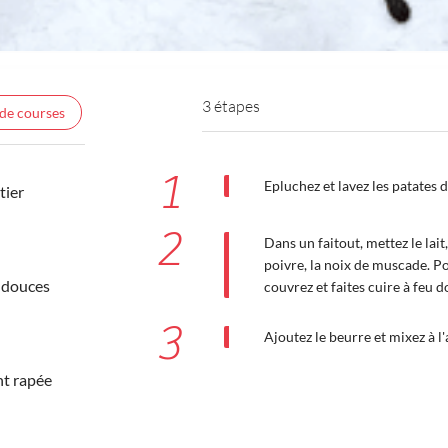
3 étapes
 de courses
1
Epluchez et lavez les patates 
tier
2
Dans un faitout, mettez le lait,
poivre, la noix de muscade. Por
 douces
couvrez et faites cuire à feu 
3
Ajoutez le beurre et mixez à l
nt rapée