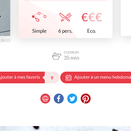
€
€
€
Simple
Eco.
6 pers.
 18h53
CUISSON
35
min
jouter à mes favoris
Ajouter à un menu hebdoma
9