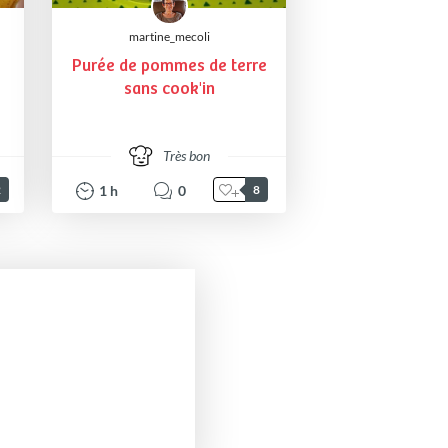
martine_mecoli
Purée de pommes de terre
sans cook'in
Très bon
1
h
0
2
8