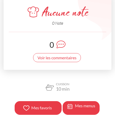
Aucune note
0 Note
0
Voir les commentaires
CUISSON
10
min
Mes menus
Mes favoris