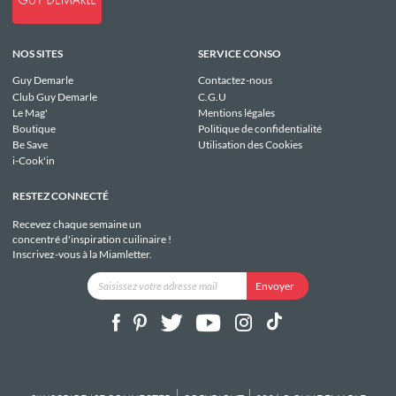
NOS SITES
SERVICE CONSO
Guy Demarle
Contactez-nous
Club Guy Demarle
C.G.U
Le Mag'
Mentions légales
Boutique
Politique de confidentialité
Be Save
Utilisation des Cookies
i-Cook'in
RESTEZ CONNECTÉ
Recevez chaque semaine un
concentré d'inspiration cuilinaire !
Inscrivez-vous à la Miamletter.