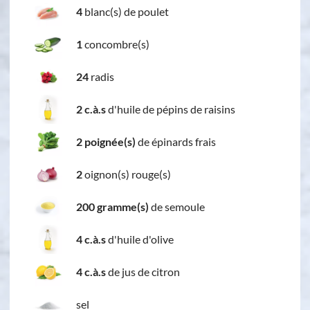
4
blanc(s) de poulet
1
concombre(s)
24
radis
2 c.à.s
d'huile de pépins de raisins
2 poignée(s)
de épinards frais
2
oignon(s) rouge(s)
200 gramme(s)
de semoule
4 c.à.s
d'huile d'olive
4 c.à.s
de jus de citron
sel