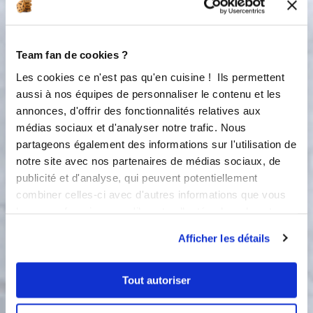
poulet dans une poêle en fonte sur
feu très vif pendant une dizaine de
minutes en prenant soin de retourner
très régulièrement votre viande.
Team fan de cookies ?
Laissez reposer vos blancs de poulet
Les cookies ce n'est pas qu'en cuisine ! Ils permettent
avant de les découper en tranches. .
aussi à nos équipes de personnaliser le contenu et les
Lavez votre concombre puis coupez-
annonces, d'offrir des fonctionnalités relatives aux
le en morceaux Lavez les radis puis
médias sociaux et d'analyser notre trafic. Nous
coupez-les en 2. . Ôtez la première
partageons également des informations sur l'utilisation de
peau de vos oignons rouges puis
émincez-les au tornado . Dans une
notre site avec nos partenaires de médias sociaux, de
casserole, faites cuire la semoule en
publicité et d'analyse, qui peuvent potentiellement
suivant les indications mentionnées
combiner celles-ci avec d'autres informations que vous
sur le paquet. Lavez et essorez les
leur avez fournies ou qu'ils ont collectées lors de votre
épinards . Dans un bol, mélangez le
utilisation de leurs services.
jus de citron avec du sel et du poivre.
Afficher les détails
Ajoutez l’huile d’olive tout en
mélangeant. Répartissez
Tout autoriser
harmonieusement les radis, les
rondelles de concombre, les blancs de