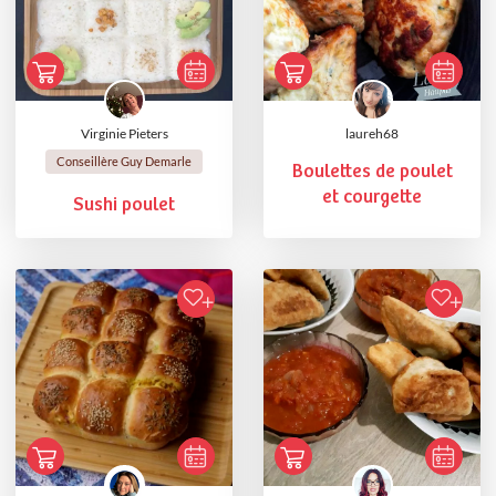
Virginie Pieters
laureh68
Conseillère Guy Demarle
Boulettes de poulet
et courgette
Sushi poulet