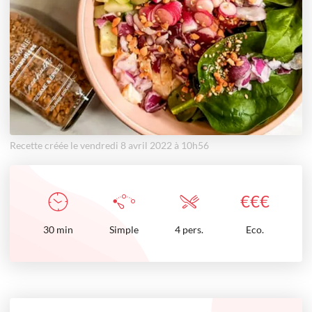
Recette créée le vendredi 8 avril 2022 à 10h56
€
€
€
30
min
Simple
4 pers.
Eco.