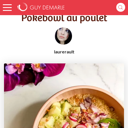
Accueil
Recettes
Pokebowl au poulet
Pokebowl au poulet
laurerault