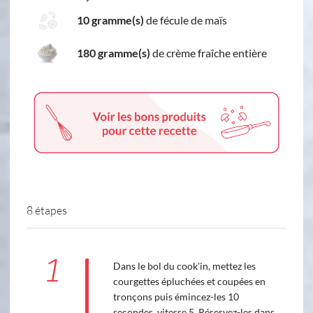
10 gramme(s)
de fécule de maïs
180 gramme(s)
de crème fraîche entière
8 étapes
1
Dans le bol du cook'in, mettez les
courgettes épluchées et coupées en
tronçons puis émincez-les 10
secondes, vitesse 5. Réservez-les dans