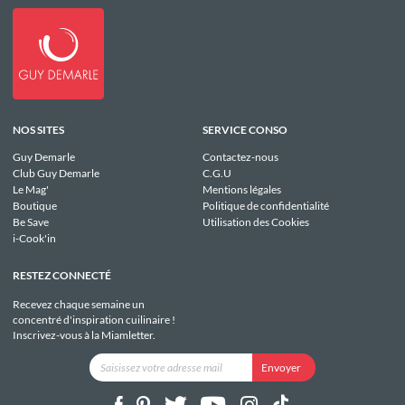
NOS SITES
SERVICE CONSO
Guy Demarle
Contactez-nous
Club Guy Demarle
C.G.U
Le Mag'
Mentions légales
Boutique
Politique de confidentialité
Be Save
Utilisation des Cookies
i-Cook'in
RESTEZ CONNECTÉ
Recevez chaque semaine un
concentré d'inspiration cuilinaire !
Inscrivez-vous à la Miamletter.