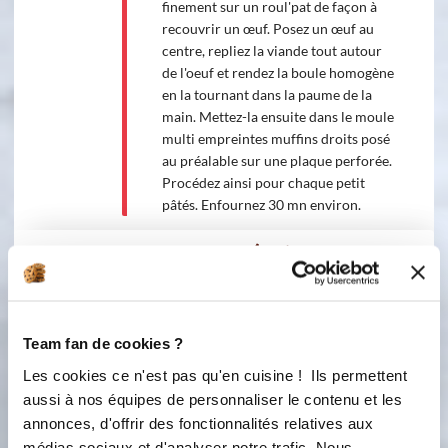
finement sur un roul'pat de façon à
recouvrir un œuf. Posez un œuf au
centre, repliez la viande tout autour
de l'oeuf et rendez la boule homogène
en la tournant dans la paume de la
main. Mettez-la ensuite dans le moule
multi empreintes muffins droits posé
au préalable sur une plaque perforée.
Procédez ainsi pour chaque petit
pâtés. Enfournez 30 mn environ.
Pendant ce temps, réalisez la
garniture aux légumes :
Ingredients
Liste de courses
Team fan de cookies ?
Les cookies ce n'est pas qu'en cuisine ! Ils permettent
aussi à nos équipes de personnaliser le contenu et les
500 gramme(s)
de Petites courgettes -
annonces, d'offrir des fonctionnalités relatives aux
médias sociaux et d'analyser notre trafic. Nous