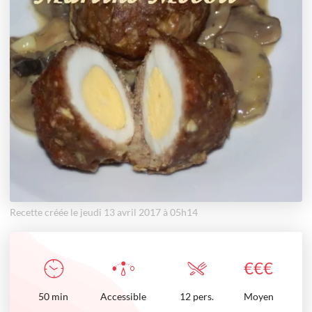
Recette créée le jeudi 13 avril 2017 à 05h14
€
€
€
50
min
Accessible
12 pers.
Moyen