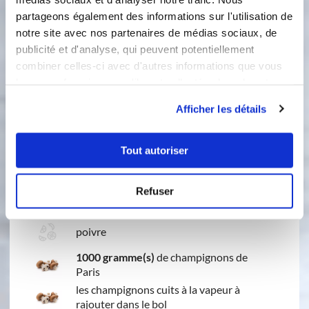
300 gramme(s)
oignons
partageons également des informations sur l'utilisation de
notre site avec nos partenaires de médias sociaux, de
20 gramme(s)
de d'huile de colza
publicité et d'analyse, qui peuvent potentiellement
combiner celles-ci avec d'autres informations que vous
les courgettes râpées réservées
leur avez fournies ou qu'ils ont collectées lors de votre
utilisation de leurs services.
paprika
Afficher les détails
1 gousse(s)
d'ail
Tout autoriser
1
fond de légumes
Refuser
sel
poivre
1000 gramme(s)
de champignons de
Paris
les champignons cuits à la vapeur à
rajouter dans le bol