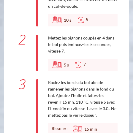
un cul-de-poule.
5
10
s
2
Mettez les oignons coupés en 4 dans
le bol puis émincez-les 5 secondes,
vitesse 7.
7
5
s
3
Raclez les bords du bol afin de
ramener les oignons dans le fond du
bol. Ajoutez l'huile et faites-les
revenir 15 mn, 110 °C, vitesse S avec
l'i-cook'in ou vitesse 1 avec le 3.0.. Ne
mettez pas le verre doseur.
Rissoler :
15
min