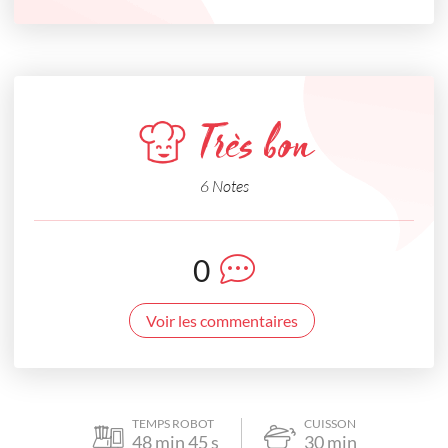
Très bon
6 Notes
0
Voir les commentaires
TEMPS ROBOT
CUISSON
48
min
45
s
30
min