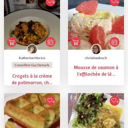
Katherine Morice
christinedosch
Conseillère Guy Demarle
Mousse de saumon à
l'effilochée de lé...
Crozets à la crème
de potimarron, ch...