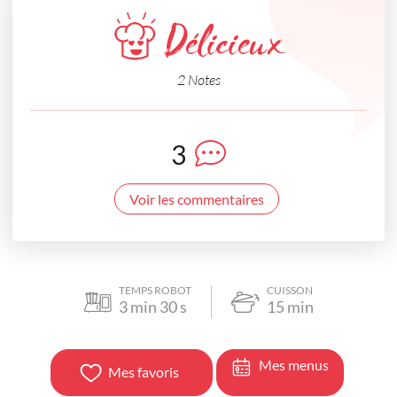
Délicieux
2 Notes
3
Voir les commentaires
TEMPS ROBOT
CUISSON
3
min
30
s
15
min
Mes menus
Mes favoris