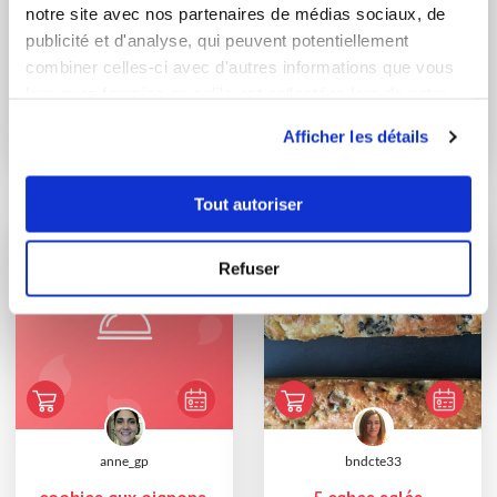
notre site avec nos partenaires de médias sociaux, de
publicité et d'analyse, qui peuvent potentiellement
combiner celles-ci avec d'autres informations que vous
amelieetguillaume
bernadetteh_6f75
leur avez fournies ou qu'ils ont collectées lors de votre
Bouchées au chorizo
Farandole de cakes
utilisation de leurs services.
Afficher les détails
salés
Tout autoriser
Refuser
anne_gp
bndcte33