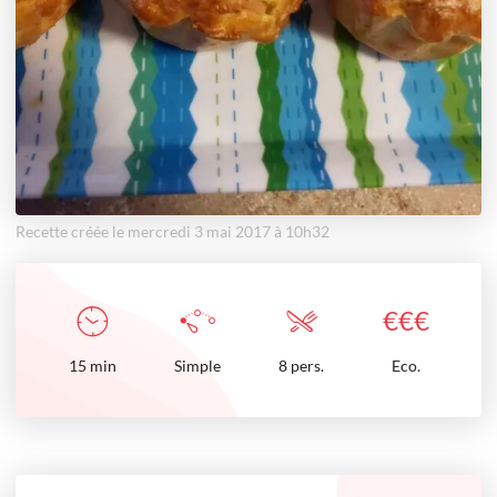
Recette créée le mercredi 3 mai 2017 à 10h32
€
€
€
15
min
Simple
8 pers.
Eco.