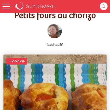
Accueil
Recettes
Petits fours au chorizo
Petits fours au chorizo
isachauffi
I-COOK'IN