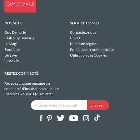
NOS SITES
SERVICE CONSO
Guy Demarle
Contactez-nous
Club Guy Demarle
C.G.U
Le Mag'
Mentions légales
Boutique
Politique de confidentialité
Be Save
Utilisation des Cookies
i-Cook'in
RESTEZ CONNECTÉ
Recevez chaque semaine un
concentré d'inspiration cuilinaire !
Inscrivez-vous à la Miamletter.