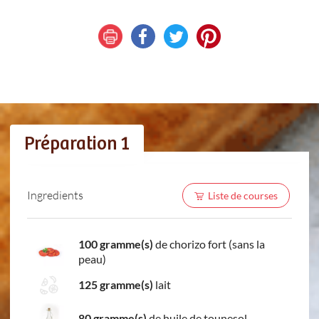
Préparation 1
Ingredients
Liste de courses
100 gramme(s)
de chorizo fort (sans la
peau)
125 gramme(s)
lait
80 gramme(s)
de huile de tounesol