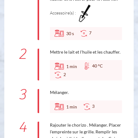
Accessoire(s) :
7
30
s
2
Mettre le lait et l'huile et les chauffer.
40 °C
1
min
2
3
Mélanger.
3
1
min
4
Rajouter le chorizo . Mélanger. Placer
l'empreinte sur le grille. Remplir les