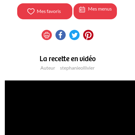
Mes menus
Mes favoris
La recette en vidéo
Auteur
stephanieollivier