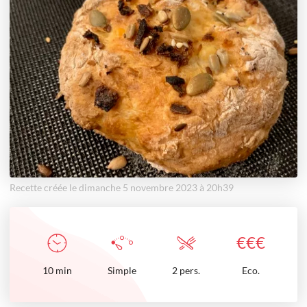
Recette créée le dimanche 5 novembre 2023 à 20h39
€
€
€
10
min
Simple
2 pers.
Eco.