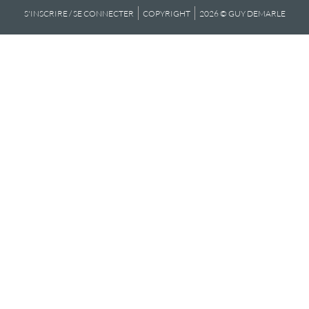
S'INSCRIRE / SE CONNECTER
COPYRIGHT
2026 © GUY DEMARLE