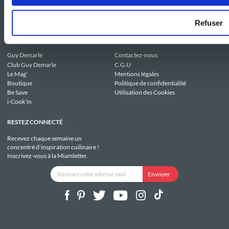
Refuser
NOS SITES
SERVICE CONSO
Guy Demarle
Contactez-nous
Club Guy Demarle
C.G.U
Le Mag'
Mentions légales
Boutique
Politique de confidentialité
Be Save
Utilisation des Cookies
i-Cook'in
RESTEZ CONNECTÉ
Recevez chaque semaine un
concentré d'inspiration cuilinaire !
Inscrivez-vous à la Miamletter.