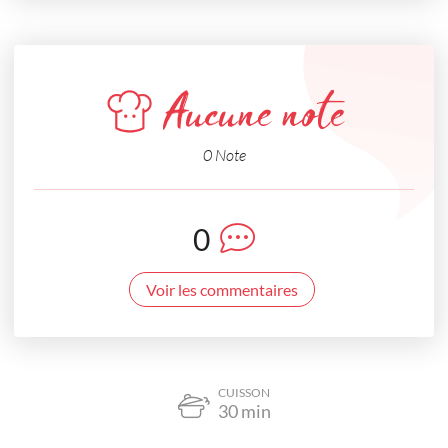
Aucune note
0 Note
0
Voir les commentaires
CUISSON
30
min