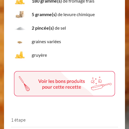
180 gramme(s)
de fromage frais
5 gramme(s)
de levure chimique
2 pincée(s)
de sel
graines variées
gruyère
1 étape