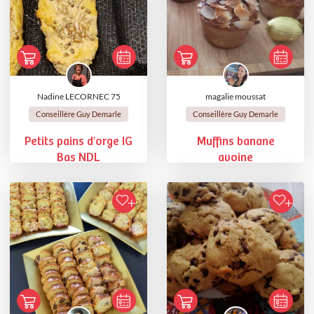
Nadine LECORNEC 75
magalie moussat
Conseillère Guy Demarle
Conseillère Guy Demarle
Petits pains d'orge IG
Muffins banane
Bas NDL
avoine