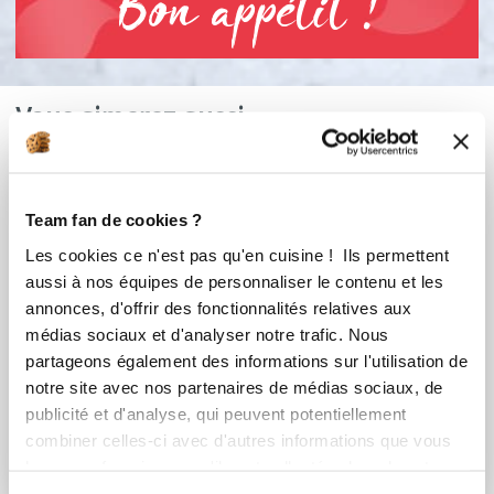
Bon appétit !
Vous aimerez aussi ...
Team fan de cookies ?
Les cookies ce n'est pas qu'en cuisine ! Ils permettent
aussi à nos équipes de personnaliser le contenu et les
annonces, d'offrir des fonctionnalités relatives aux
médias sociaux et d'analyser notre trafic. Nous
partageons également des informations sur l'utilisation de
notre site avec nos partenaires de médias sociaux, de
fannyleveille
hendh_8337
publicité et d'analyse, qui peuvent potentiellement
Number cake base
nicecream
combiner celles-ci avec d'autres informations que vous
pâte sucrée noisette
leur avez fournies ou qu'ils ont collectées lors de votre
utilisation de leurs services.