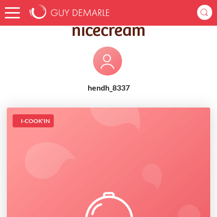
Accueil
Recettes
nicecream
nicecream
hendh_8337
I-COOK'IN