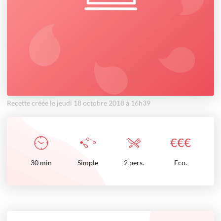
Recette créée le jeudi 18 octobre 2018 à 16h39
€
€
€
30
min
Simple
2 pers.
Eco.