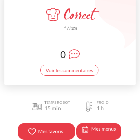
Correct
1 Note
0
Voir les commentaires
TEMPS ROBOT
FROID
15
min
1
h
Mes menus
Mes favoris